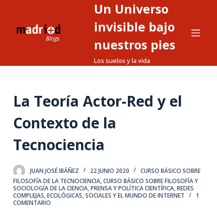
Un Universo
S
a
invisible bajo
l
nuestros pies
t
Los suelos y la vida
a
r
a
La Teoría Actor-Red y el
l
c
Contexto de la
o
n
Tecnociencia
t
e
JUAN JOSÉ IBÁÑEZ
22 JUNIO 2020
CURSO BÁSICO SOBRE
n
FILOSOFÍA DE LA TECNOCIENCIA
,
CURSO BÁSICO SOBRE FILOSOFÍA Y
i
SOCIOLOGÍA DE LA CIENCIA
,
PRENSA Y POLÍTICA CIENTÍFICA
,
REDES
COMPLEJAS, ECOLÓGICAS, SOCIALES Y EL MUNDO DE INTERNET
1
d
COMENTARIO
o