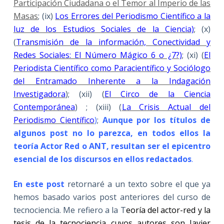
Participación Ciudadana o el Temor al Imperio de las
Masas
; (ix)
Los Errores del Periodismo Científico a la
luz de los Estudios Sociales de la Ciencia)
; (x)
(
Transmisión de la información, Conectividad y
Redes Sociales: El Número Mágico 6 o ¿7?)
; (xi) (
El
Periodista Científico como Paracientífico y Sociólogo
del Entramado Inherente a la Indagación
Investigadora
); (xii) (
El Circo de la Ciencia
Contemporánea
) ; (xiii) (
La Crisis Actual del
Periodismo Científico
)
;
Aunque por los títulos de
algunos post no lo parezca, en todos ellos la
teoría Actor Red o ANT, resultan ser el epicentro
esencial de los discursos en ellos redactados
.
En este post
retornaré a un texto sobre el que ya
hemos basado varios post anteriores del curso de
tecnociencia. Me refiero a la T
eoría del actor-red y la
tesis de la tecnociencia cuyos autores son Javier