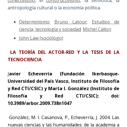
conectivismo
, el
constructivismo
, la semiótica, la
antropología cultural o la economía política.
Determinismo
;
Bruno Latour
;
Estudios de
ciencia, tecnología y sociedad
;
Michel Callon
John Law (sociólogo)
LA TEORÍA DEL ACTOR-RED Y LA TESIS DE LA
TECNOCIENCIA
J
avier Echeverría (Fundación Ikerbasque-
Universidad del País Vasco, Instituto de Filosofía
y Red CTI/CSIC) y Marta I. González (Instituto de
Filosofía y Red CTI/CSIC); doi:
10.3989/arbor.2009.738n1047
González, M. I. Casanova, P., Echeverría, J. 2004. Las
nuevas ciencias y las humanidades: de la academia a