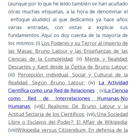
(aunque por lo que he leído también se han acuñado
otras muchas etiquetas, a la hora de denominar el
enfoque aludido) al que dedicamos ya hace años
varias entradas, con vistas a explicar sus
fundamentos. Aquí os doy cuenta de la mayoría de
los mismos: (i)
Los Poderes y su Terror al Imperio de
las Masas: Bruno Latour y las Enseñanzas de las
Ciencias de la Complejidad
; (ii)
Mente y Realidad:
Descartes y Kant desde la Óptica de Bruno Latour
;
(iii)
Percepción Individual, Social y Cultural de la
Realidad, Según Bruno Latour
; (iv)
La Actividad
Científica como una Red de Relaciones
; (v)
La Ciencia
como Red de Interrelaciones Humanas-No
Humanas
; (vi)
El Realismo De Bruno Latour y la
Actitud Sectaria de los Científicos
; (vii)
¿Una Sociedad
Libre o Esclavos del Poder?: El Affair de Wikipedia
;
(viii)
Wikipedia versus Citizendium: En defensa de la