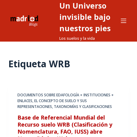
Un Universo
S
a
invisible bajo
l
nuestros pies
t
Los suelos y la vida
a
r
a
Etiqueta
WRB
l
c
o
n
t
DOCUMENTOS SOBRE EDAFOLOGÍA + INSTITUCIONES +
ENLACES
,
EL CONCEPTO DE SUELO Y SUS
e
REPRESENTACIONES
,
TAXONOMÍAS Y CLASIFICACIONES
n
Base de Referencial Mundial del
i
Recurso suelo WRB (Clasificación y
d
Nomenclatura, FAO, IUSS) abre
o