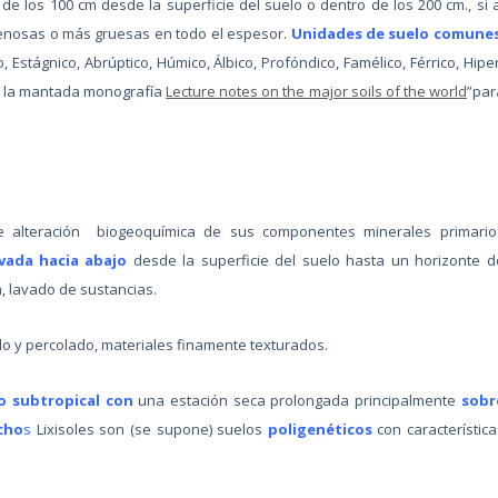
 los 100 cm desde la superficie del suelo o dentro de los 200 cm., si a
enosas o más gruesas en todo el espesor.
Unidades de suelo comune
ico, Estágnico, Abrúptico, Húmico, Álbico, Profóndico, Famélico, Férrico, Hipe
 de la mantada monografía
Lecture notes on the major soils of the world
”par
te alteración biogeoquímica de sus componentes minerales primario
avada hacia abajo
desde la superficie del suelo hasta un horizonte d
ia, lavado de sustancias.
o y percolado, materiales finamente texturados.
 o subtropical con
una estación seca prolongada principalmente
sobr
cho
s
Lixisoles son (se supone) suelos
poligenéticos
con característica