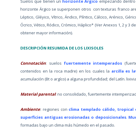
Suelos que tienen un
horizonte Árgico
empezando dentro de
horizonte Árgico se superponen otros con texturas franco ar
Léptico, Gléyico, Vítrico, Ándico, Plíntico, Cálcico, Arénico, Gér
Ócrico, Vético, Ródico, Crómico, Háplico* (Ver Anexos 1, 2 y 3
obtener mayor información).
DESCRIPCIÓN RESUMIDA DE LOS LIXISOLES
Connotación
: suelos
fuertemente intemperados
(fuer
contenidos en la roca madre) en los cuales la
arcilla es l
acumulación (Bt o argíco) a alguna profundidad; del Latín. lixiv
Material parental
: no consolidado, fuertemente intemperizad
Ambiente
:
regiones con
clima templado cálido, tropical
superficies antiguas erosionadas o deposicionales
.
Mu
formadas bajo un clima más húmedo en el pasado.