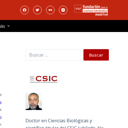
ás
Buscar
Buscar
e
s
us
o
Doctor en Ciencias Biológicas y
r