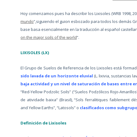
Hoy comenzamos pues ha describir los Lixisoles
(WRB 1998, 20
mundo
”,siguiendo el guion esbozado para todos los demás G
base basa esencialmente en la traducción al español castellan
on the major soils of the world
”.
LIXISOLES (LX)
El Grupo de Suelos de Referencia de los Lixisoles está forma
sido lavada de un horizonte eluvial
(L. lixivia, sustancias l
baja actividad y un nivel de saturación de bases entre 
“Red-Yellow Podzolic Soils” (“Suelos Podzólicos Rojo-Amarillos
de atividade baixa” (Brasil), “Sols ferralitiques faiblement d
and Yellow Earths”, “Latosols” o
clasificados como subgrupo
Definición de Lixisoles