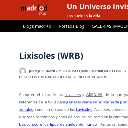
Un Universo invis
S
a
Los suelos y la vida
l
Blogs madri+d
Portada Blog
GALERIAS IMAGE
t
a
r
a
Lixisoles (WRB)
l
c
JUAN JOSE IBÁÑEZ Y FRANCISCO JAVIER MANRÍQUEZ COSIO
o
DE SUELOS Y MEGAEDAFOLOGÍA
18 COMENTARIOS
n
t
Alisoles
Como en el caso de los
Luvisoles
y
, de lo que y
e
referencia de la WRB cuya
génesis viene condicionada por 
n
zonales
, como en el caso de los
Luvisoles
, Acrisoles, Lixisole
i
dispares contenidos y tipos de arcillas, asi como en la canti
d
básico sobre los tipos de suelos de mundo
. Así pues, como 
o