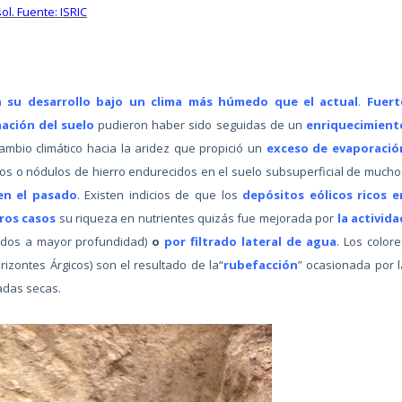
sol. Fuente: ISRIC
on su desarrollo bajo un clima más húmedo que el actual
.
Fuert
ación del suelo
pudieron haber sido seguidas de un
enriquecimient
cambio climático hacia la aridez que propició un
exceso de evaporació
izos o nódulos de hierro endurecidos en el suelo subsuperficial de mucho
en el pasado
. Existen indicios de que los
depósitos eólicos ricos e
ros casos
su riqueza en nutrientes quizás fue mejorada por
la activida
uados a mayor profundidad)
o
por filtrado lateral de agua
. Los colore
rizontes Árgicos) son el resultado de la“
rubefacción
” ocasionada por l
adas secas.