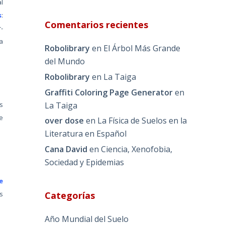
l
s
:
Comentarios recientes
r-
a
Robolibrary
en
El Árbol Más Grande
del Mundo
Robolibrary
en
La Taiga
Graffiti Coloring Page Generator
en
La Taiga
s
e
over dose
en
La Física de Suelos en la
Literatura en Español
Cana David
en
Ciencia, Xenofobia,
Sociedad y Epidemias
e
Categorías
s
Año Mundial del Suelo