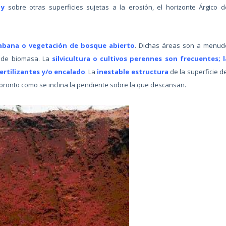
s y
sobre otras superficies sujetas a la erosión, el horizonte Árgico d
sabana o vegetación de bosque abierto
. Dichas áreas son a menud
 de biomasa. La
silvicultura o cultivos perennes son frecuentes; l
ertilizantes y/o encalado
. La
inestable estructura
de la superficie d
 pronto como se inclina la pendiente sobre la que descansan.