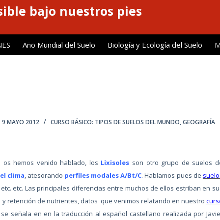
ible bajo nuestros pies
NES
Año Mundial del Suelo
Biología y Ecología del Suelo
M
9 MAYO 2012
CURSO BÁSICO: TIPOS DE SUELOS DEL MUNDO
,
GEOGRAFÍA
a os hemos venido hablado, los
Lixisoles
son otro grupo de suelos d
el clima
, atesorando
perfiles modales A/Bt/C
. Hablamos pues de
suelo
s, etc. etc. Las principales diferencias entre muchos de ellos estriban en s
dad y retención de nutrientes, datos que venimos relatando en nuestro
curs
se señala en en la traducción al español castellano realizada por Javie