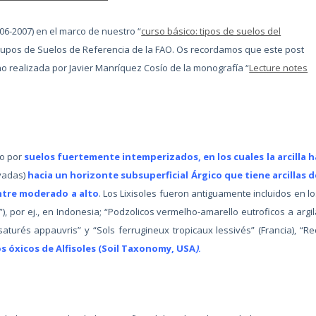
06-2007) en el marco de nuestro “
curso básico: tipos de suelos del
rupos de Suelos de Referencia de la FAO. Os recordamos que este post
o realizada por Javier Manríquez Cosío de la monografía “
Lecture notes
do por
suelos fuertemente intemperizados, en los cuales la arcilla h
avadas)
hacia un horizonte subsuperficial Árgico que tiene arcillas d
entre moderado a alto
. Los Lixisoles fueron antiguamente incluidos en lo
”), por ej., en Indonesia; “Podzolicos vermelho-amarello eutroficos a argil
ésaturés appauvris” y “Sols ferrugineux tropicaux lessivés” (Francia), “Re
s óxicos de Alfisoles (Soil Taxonomy, USA
)
.