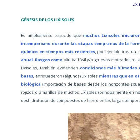
Lixi
GÉNESIS DE LOS LIXISOLES
Es ampliamente conocido que
muchos Lixisoles iniciar
intemperismo durante las etapas tempranas de la form
químico en tiempos más recientes
, por ejemplo tras un 
anual
.
Rasgos como
plintita fósil y/o gruesos moteados roj
Lixisoles, también evidencian
condiciones más húmedas 
bases
, enriquecieron (algunos) Lixisoles
mientras que en ot
biológica
(importación de bases desde los horizontes sit
rojizos o amarillos de muchos Lixisoles (principalmente en ho
deshidratación de compuestos de hierro en las largas tempor