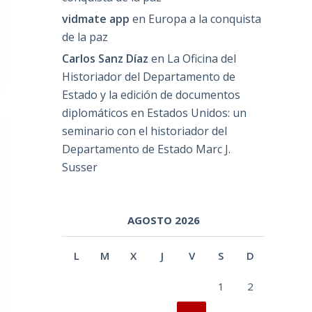
vidmate app
en
Europa a la conquista
de la paz
Carlos Sanz Díaz
en
La Oficina del
Historiador del Departamento de
Estado y la edición de documentos
diplomáticos en Estados Unidos: un
seminario con el historiador del
Departamento de Estado Marc J.
Susser
AGOSTO 2026
L
M
X
J
V
S
D
1
2