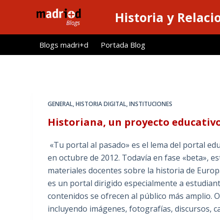
S
Historia y Relaci
a
l
Blogs madri+d
Portada Blog
t
a
r
a
l
GENERAL
,
HISTORIA DIGITAL
,
INSTITUCIONES
c
Historiana, un proyecto educativo
o
n
«Tu portal al pasado» es el lema del portal 
t
en octubre de 2012. Todavía en fase «beta», est
e
materiales docentes sobre la historia de Europ
n
es un portal dirigido especialmente a estudian
i
contenidos se ofrecen al público más amplio. 
d
incluyendo imágenes, fotografías, discursos, c
o