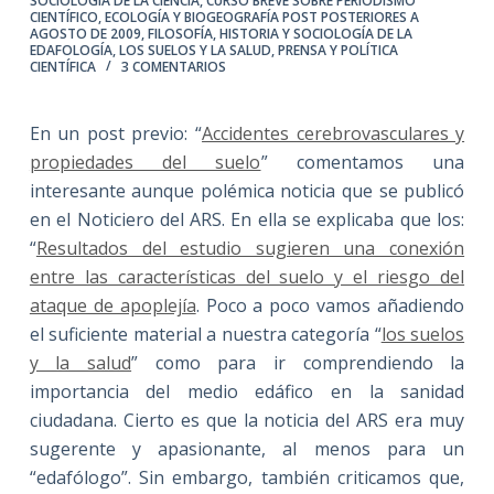
SOCIOLOGÍA DE LA CIENCIA
,
CURSO BREVE SOBRE PERIODISMO
CIENTÍFICO
,
ECOLOGÍA Y BIOGEOGRAFÍA POST POSTERIORES A
AGOSTO DE 2009
,
FILOSOFÍA, HISTORIA Y SOCIOLOGÍA DE LA
EDAFOLOGÍA
,
LOS SUELOS Y LA SALUD
,
PRENSA Y POLÍTICA
CIENTÍFICA
3 COMENTARIOS
En un post previo: “
Accidentes cerebrovasculares y
propiedades del suelo
” comentamos una
interesante aunque polémica noticia que se publicó
en el Noticiero del ARS. En ella se explicaba que los:
“
Resultados del estudio sugieren una conexión
entre las características del suelo y el riesgo del
ataque de apoplejía
. Poco a poco vamos añadiendo
el suficiente material a nuestra categoría “
los suelos
y la salud
” como para ir comprendiendo la
importancia del medio edáfico en la sanidad
ciudadana. Cierto es que la noticia del ARS era muy
sugerente y apasionante, al menos para un
“edafólogo”. Sin embargo, también criticamos que,