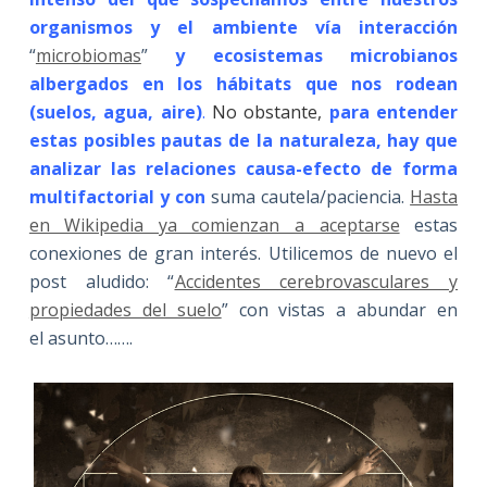
organismos y el ambiente vía interacción
“
microbiomas
”
y ecosistemas microbianos
albergados en los hábitats que nos rodean
(suelos, agua, aire)
.
No obstante,
para entender
estas posibles pautas de la naturaleza, hay que
analizar las relaciones causa-efecto de forma
multifactorial y con
suma cautela/paciencia.
Hasta
en Wikipedia ya comienzan a aceptarse
estas
conexiones de gran interés. Utilicemos de nuevo el
post aludido: “
Accidentes cerebrovasculares y
propiedades del suelo
” con vistas a abundar en
el asunto…….