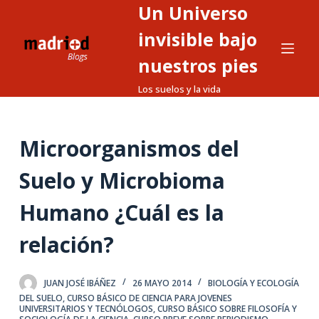
Un Universo
S
a
invisible bajo
l
nuestros pies
t
Los suelos y la vida
a
r
a
Microorganismos del
l
c
Suelo y Microbioma
o
n
Humano ¿Cuál es la
t
relación?
e
n
i
JUAN JOSÉ IBÁÑEZ
26 MAYO 2014
BIOLOGÍA Y ECOLOGÍA
d
DEL SUELO
,
CURSO BÁSICO DE CIENCIA PARA JOVENES
UNIVERSITARIOS Y TECNÓLOGOS
,
CURSO BÁSICO SOBRE FILOSOFÍA Y
o