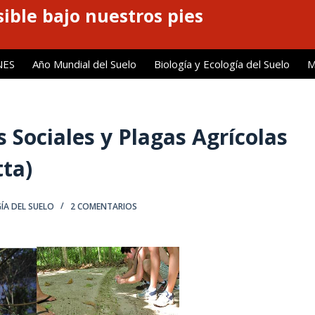
ible bajo nuestros pies
NES
Año Mundial del Suelo
Biología y Ecología del Suelo
M
 Sociales y Plagas Agrícolas
tta)
ÍA DEL SUELO
2 COMENTARIOS