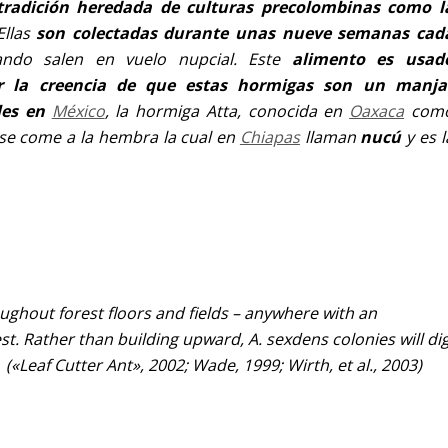
tradición heredada de culturas precolombinas como l
Ellas
son colectadas durante unas nueve semanas cad
ndo salen en vuelo nupcial. Este
alimento es usad
r la creencia de que estas hormigas son un manja
les en
México
, la hormiga
Atta
, conocida en
Oaxaca
com
se come a la hembra la cual en
Chiapas
llaman
nucú
y es l
ughout forest floors and fields – anywhere with an
t. Rather than building upward, A. sexdens colonies will di
(«Leaf Cutter Ant», 2002; Wade, 1999; Wirth, et al., 2003)