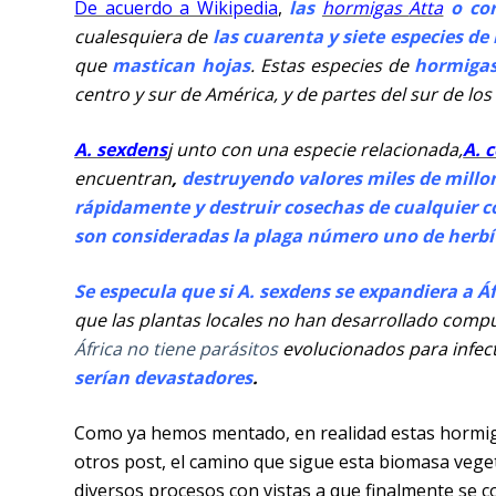
De acuerdo a Wikipedia
,
las
hormigas
Atta
o cor
cualesquiera de
las cuarenta y siete especies d
que
mastican hojas
. Estas especies de
hormigas
centro y sur de América, y de partes del sur de lo
A. sexdens
j unto con una especie relacionada,
A. 
encuentran
,
destruyendo valores miles de millon
rápidamente y destruir cosechas de cualquier c
son consideradas la plaga número uno de herb
Se especula que si A. sexdens se expandiera a Áf
que las plantas locales no han desarrollado comp
África no tiene parásitos
evolucionados para infect
serían devastadores
.
Como ya hemos mentado, en realidad estas hormi
otros post, el camino que sigue esta biomasa veg
diversos procesos con vistas a que finalmente se c