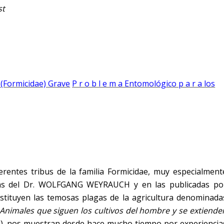
st
 (Formicidae) Grave
P r o b l e m a Entomológico p a r a los
erentes tribus de la familia Formicidae, muy especialment
, las del Dr. WOLFGANG WEYRAUCH y en las publicadas po
tituyen las temosas plagas de la agricultura denominada
Animales que siguen los cultivos del hombre y se extiende
0), nos muestran desde hace mucho tiempo por experiencia