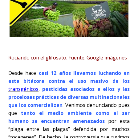
Rociando con el glifosato: Fuente: Google imágenes
Desde hace
casi 12 años llevamos luchando en
esta bitácora contra el uso masivo de los
transgénicos
,
pesticidas asociados a ellos y las
procelosas prácticas de diversas multinacionales
que los comercializan
.
Venimos denunciando pues
que
tanto el medio ambiente como el ser
humano se encuentran amenazados
por esta
“plaga entre las plagas” defendida por muchos
“tocagenes”. De hecho, la controversia que tuvimos