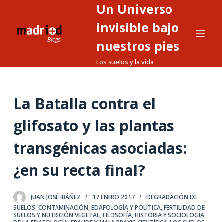
Un Universo
S
a
invisible bajo
l
nuestros pies
t
Los suelos y la vida
a
r
a
La Batalla contra el
l
c
glifosato y las plantas
o
n
transgénicas asociadas:
t
¿en su recta final?
e
n
i
JUAN JOSÉ IBÁÑEZ
17 ENERO 2017
DEGRADACIÓN DE
d
SUELOS: CONTAMINACIÓN
,
EDAFOLOGÍA Y POLÍTICA
,
FERTILIDAD DE
SUELOS Y NUTRICIÓN VEGETAL
,
FILOSOFÍA, HISTORIA Y SOCIOLOGÍA
o