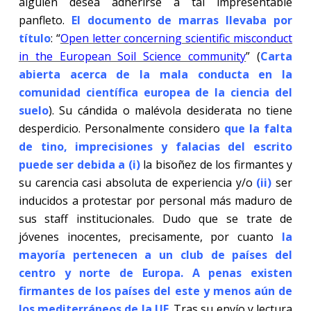
alguien desea adherirse a tal impresentable
panfleto.
El documento de marras llevaba por
título
: “
Open letter concerning scientific misconduct
in the European Soil Science community
”
(
Carta
abierta acerca de la mala conducta en la
comunidad científica europea de la ciencia del
suelo
). Su cándida o malévola desiderata no tiene
desperdicio. Personalmente considero
que la falta
de tino, imprecisiones y falacias del escrito
puede ser debida a (i)
la bisoñez de los firmantes y
su carencia casi absoluta de experiencia y/o
(ii)
ser
inducidos a protestar por personal más maduro de
sus staff institucionales. Dudo que se trate de
jóvenes inocentes, precisamente, por cuanto
la
mayoría pertenecen a un club de países del
centro y norte de Europa. A penas existen
firmantes de los países del este y menos aún de
los mediterráneos de la UE
. Tras su envío y lectura