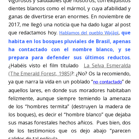
vigorosos y saludables que nosotros, con exquisitos
dientes blancos como el mármol, y cuya afabilidad y
ganas de divertirse eran enormes. En noviembre de
2017, me llegó una noticia que ha dado lugar al post
que redactamos hoy.
,
que
Hablamos del pueblo Wajãpi
habita en los bosques pluviales de Brasil, apenas
ha contactado con el nombre blanco, y se
prepara para defender sus últimos reductos
.
¿Habéis visto el film titulado
La Selva Esmeralda
(The Emerald Forest, 1985)
?: ¿No? Os la recomiendo,
ya que narra la vida en un poblado “
” de
no contactado
aquellos lares, en donde sus moradores habitaban
felizmente, aunque siempre temiendo la amenaza
de los “hombres termita” (destruyen la madera de
los boques), es decir el “hombre blanco” que dejaba
sus masas forestales hechos añicos. Pues bien, dos
de los testimonios que os dejo abajo “parecen
salidos de tal película.