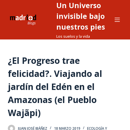
Un Universo
S
a
invisible bajo
l
nuestros pies
t
Los suelos y la vida
a
r
a
¿El Progreso trae
l
c
felicidad?. Viajando al
o
n
jardín del Edén en el
t
Amazonas (el Pueblo
e
n
Wajãpi)
i
d
o
JUAN JOSÉ IBÁÑEZ
18 MARZO 2019
ECOLOGÍA Y