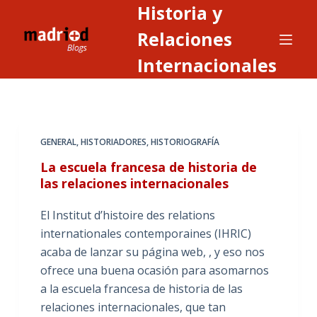
Historia y
S
a
Relaciones
l
Internacionales
t
a
r
a
GENERAL
,
HISTORIADORES
,
HISTORIOGRAFÍA
l
c
La escuela francesa de historia de
o
las relaciones internacionales
n
El Institut d’histoire des relations
t
internationales contemporaines (IHRIC)
e
acaba de lanzar su página web, , y eso nos
n
ofrece una buena ocasión para asomarnos
i
a la escuela francesa de historia de las
d
relaciones internacionales, que tan
o