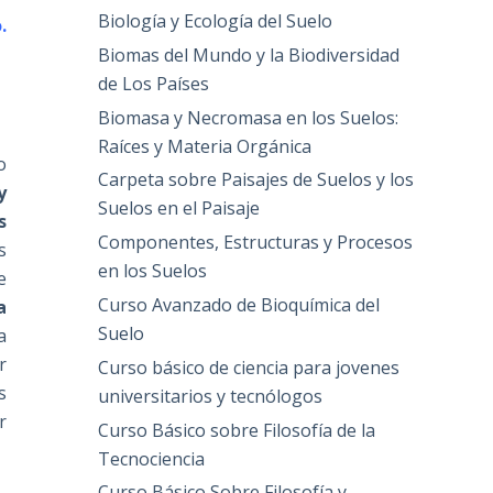
Biología y Ecología del Suelo
.
Biomas del Mundo y la Biodiversidad
de Los Países
Biomasa y Necromasa en los Suelos:
Raíces y Materia Orgánica
o
Carpeta sobre Paisajes de Suelos y los
y
Suelos en el Paisaje
s
Componentes, Estructuras y Procesos
s
en los Suelos
e
Curso Avanzado de Bioquímica del
a
Suelo
a
r
Curso básico de ciencia para jovenes
s
universitarios y tecnólogos
r
Curso Básico sobre Filosofía de la
Tecnociencia
Curso Básico Sobre Filosofía y