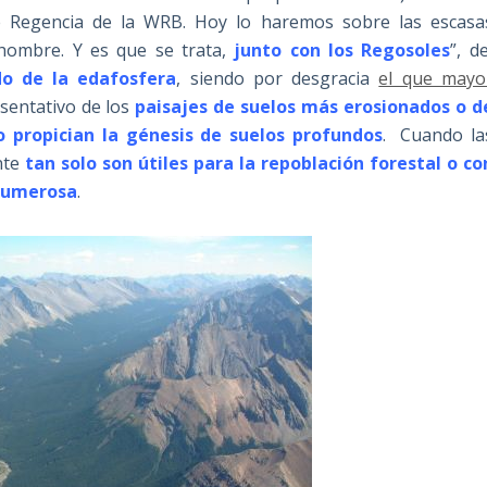
e Regencia de la WRB. Hoy lo haremos sobre las escasa
hombre. Y es que se trata,
junto con los Regosoles
”, de
o de la edafosfera
, siendo por desgracia
el que mayo
esentativo de los
paisajes de suelos más erosionados o d
 propician la génesis de suelos profundos
. Cuando la
nte
tan
solo son útiles para la repoblación forestal o co
 numerosa
.