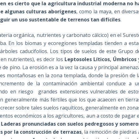
ien es cierto que la agricultura industrial moderna no h
ue algunas culturas aborígenes
, como la maya, en diversa
seguir un uso sustentable de terrenos tan difíciles
.
teria orgánica, nutrientes y carbonato cálcico) en el Surest
ba. En los biomas y ecoregiones templadas tienden a esta
árboles caducifolios. Los tipos de suelos de este Grupo d
en nutrientes), es decir los
Leptosoles Líticos, Úmbricos 
 pino. La erosión es a la vez la causa y principal amenaz
nes montañosas en la zona templada, donde la presión de l
 incremento de la contaminación ambiental conduce a u
endo en riesgo grandes extensiones vulnerables de esto
on generalmente más fértiles que los que acaecen en tierra
 crecer sobre tales suelos raquíticos, generalmente en zona
entos económicos a los agricultores, aun a costo de pagar e
.
Laderas pronunciadas con suelos pedregosos y somero
s por la construcción de terrazas
, la remoción de piedras 