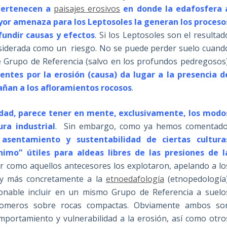
ertenecen a
paisajes erosivos
en donde la
edafosfera 
yor amenaza para los Leptosoles la generan los proceso
fundir causas y efectos
. Si los Leptosoles son el resultad
nsiderada como un riesgo. No se puede perder suelo cuand
te Grupo de Referencia (salvo en los profundos pedregosos)
entes por la erosión (causa) da lugar a la presencia d
ñan a los afloramientos rocosos
.
dad, parece tener en mente, exclusivamente, los modo
ura industrial
. Sin embargo, como ya hemos comentado
asentamiento y sustentabilidad de ciertas cultura
ínimo”
útiles para aldeas libres de las presiones de l
ar como aquellos antecesores los explotaron, apelando a lo
 y más concretamente a la
etnoedafología
(etnopedología)
tionable incluir en un mismo Grupo de Referencia a suelo
someros sobre rocas compactas. Obviamente ambos so
portamiento y vulnerabilidad a la erosión, así como otro