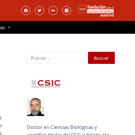
ás
Buscar
Buscar
s
e
Doctor en Ciencias Biológicas y
s