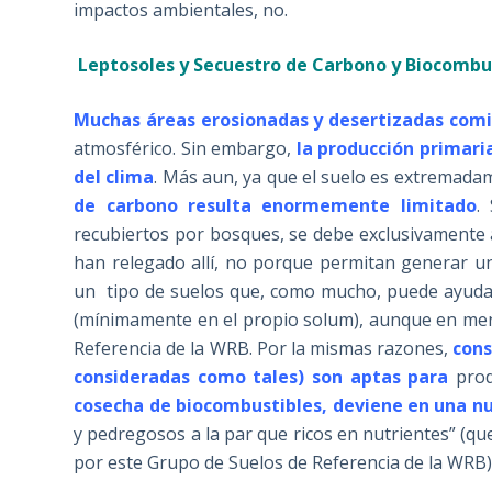
impactos ambientales, no.
Leptosoles y Secuestro de Carbono y Biocomb
Muchas áreas erosionadas y desertizadas comie
atmosférico. Sin embargo,
la producción primar
del clima
. Más aun, ya que el suelo es extremad
de carbono resulta enormemente limitado
.
recubiertos por bosques, se debe exclusivamente 
han relegado allí, no porque permitan generar un
un tipo de suelos que, como mucho, puede ayuda
(mínimamente en el propio solum), aunque en me
Referencia de la WRB. Por la mismas razones,
cons
consideradas como tales) son aptas para
prod
cosecha de biocombustibles, deviene en una nu
y pedregosos a la par que ricos en nutrientes” (q
por este Grupo de Suelos de Referencia de la W