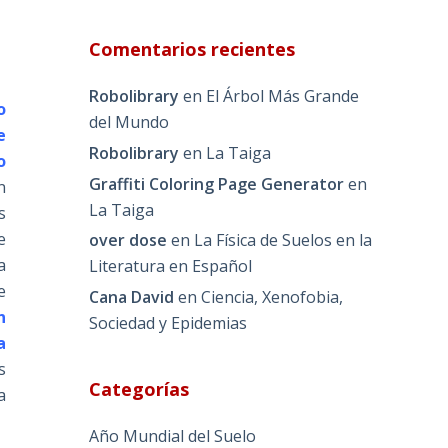
Comentarios recientes
Robolibrary
en
El Árbol Más Grande
o
del Mundo
e
Robolibrary
en
La Taiga
o
Graffiti Coloring Page Generator
en
n
La Taiga
s
e
over dose
en
La Física de Suelos en la
a
Literatura en Español
e
Cana David
en
Ciencia, Xenofobia,
n
Sociedad y Epidemias
a
s
Categorías
a
Año Mundial del Suelo