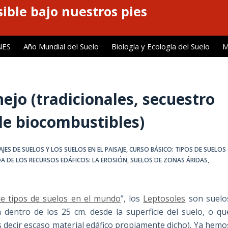
ible bajo nuestros pies
NES
Año Mundial del Suelo
Biología y Ecología del Suelo
M
ejo (tradicionales, secuestro
de biocombustibles)
JES DE SUELOS Y LOS SUELOS EN EL PAISAJE
,
CURSO BÁSICO: TIPOS DE SUELOS
DA DE LOS RECURSOS EDÁFICOS: LA EROSIÓN
,
SUELOS DE ZONAS ÁRIDAS,
de tipos de suelos en el mundo
”, los
Leptosoles
son suelo
 dentro de los 25 cm. desde la superficie del suelo, o qu
 decir escaso material edáfico propiamente dicho). Ya hemo