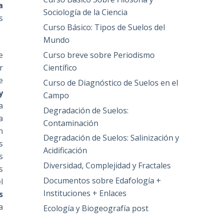
a
Sociología de la Ciencia
s
Curso Básico: Tipos de Suelos del
Mundo
Curso breve sobre Periodismo
e
Científico
r
e
Curso de Diagnóstico de Suelos en el
y
Campo
a
Degradación de Suelos:
a
Contaminación
n
Degradación de Suelos: Salinización y
s
Acidificación
s
Diversidad, Complejidad y Fractales
s
Documentos sobre Edafología +
l
Instituciones + Enlaces
s
a
Ecología y Biogeografía post