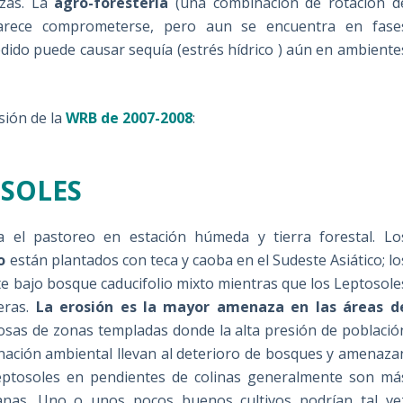
azas. La
agro-forestería
(una combinación de rotación d
 parece comprometerse, pero aun se encuentra en fase
edido puede causar sequía (estrés hídrico ) aún en ambiente
sión de la
WRB de 2007-2008
:
OSOLES
 el pastoreo en estación húmeda y tierra forestal. Lo
o
están plantados con teca y caoba en el Sudeste Asiático; lo
e bajo bosque caducifolio mixto mientras que los Leptosole
ras.
La erosión es la mayor amenaza en las áreas d
osas de zonas templadas donde la alta presión de població
inación ambiental llevan al deterioro de bosques y amenaza
eptosoles en pendientes de colinas generalmente son má
lanas. Uno o unos pocos buenos cultivos podrían tal ve