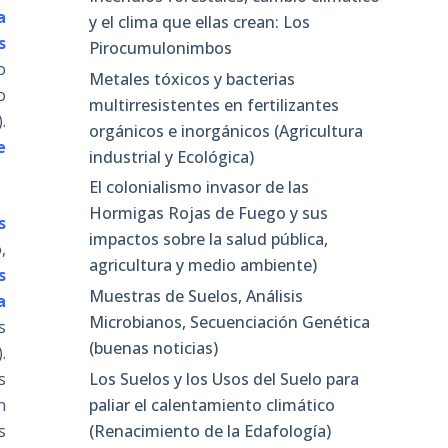
a
y el clima que ellas crean: Los
s
Pirocumulonimbos
o
Metales tóxicos y bacterias
o
multirresistentes en fertilizantes
.
orgánicos e inorgánicos (Agricultura
e
industrial y Ecológica)
El colonialismo invasor de las
Hormigas Rojas de Fuego y sus
s
impactos sobre la salud pública,
,
agricultura y medio ambiente)
s
Muestras de Suelos, Análisis
a
Microbianos, Secuenciación Genética
s
(buenas noticias)
.
Los Suelos y los Usos del Suelo para
s
paliar el calentamiento climático
n
(Renacimiento de la Edafología)
s