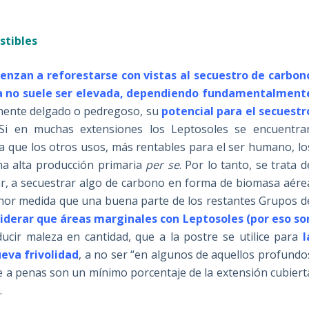
ustibles
nzan a reforestarse con vistas al secuestro de carbon
ia no suele ser elevada, dependiendo fundamentalment
amente delgado o pedregoso, su
potencial para el secuestr
 Si en muchas extensiones los Leptosoles se encuentra
a que los otros usos, más rentables para el ser humano, lo
a alta producción primaria
per se
. Por lo tanto, se trata d
r, a secuestrar algo de carbono en forma de biomasa aére
nor medida que una buena parte de los restantes Grupos d
iderar que áreas marginales con Leptosoles (por eso so
ucir maleza en cantidad, que a la postre se utilice para
l
eva frivolidad
, a no ser “en algunos de aquellos profundo
ue a penas son un mínimo porcentaje de la extensión cubiert
RB).