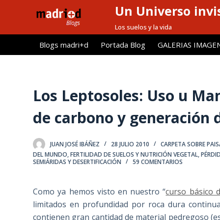
Un Universo invis
S
a
Los suelos y la vida
l
Blogs madri+d
Portada Blog
GALERIAS IMAGE
t
a
r
a
Los Leptosoles: Uso u Man
l
de carbono y generación 
c
o
n
JUAN JOSÉ IBÁÑEZ
28 JULIO 2010
CARPETA SOBRE PAISA
t
DEL MUNDO
,
FERTILIDAD DE SUELOS Y NUTRICIÓN VEGETAL
,
PÉRDI
SEMIÁRIDAS Y DESERTIFICACIÓN
59 COMENTARIOS
e
n
i
Como ya hemos visto en nuestro “
curso básico 
d
limitados en profundidad por roca dura continua
o
contienen gran cantidad de material pedregoso (es