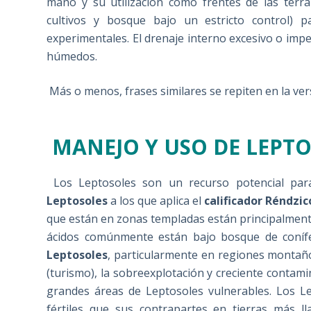
mano y su utilización como frentes de las terr
cultivos y bosque bajo un estricto control)
experimentales. El drenaje interno excesivo o imp
húmedos.
Más o menos, frases similares se repiten en la ver
MANEJO Y USO DE LEPT
Los Leptosoles son un recurso potencial para
Leptosoles
a los que aplica el
calificador Réndzic
que están en zonas templadas están principalment
ácidos comúnmente están bajo bosque de conífe
Leptosoles
, particularmente en regiones montañ
(turismo), la sobreexplotación y creciente contam
grandes áreas de Leptosoles vulnerables. Los L
fértiles que sus contrapartes en tierras más l