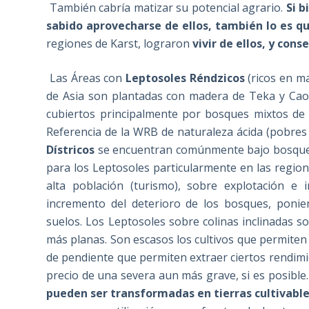
También cabría matizar su potencial agrario.
Si b
sabido aprovecharse de ellos, también lo es q
regiones de Karst, lograron
vivir de ellos, y con
Las Áreas con
Leptosoles Réndzicos
(ricos en ma
de Asia son plantadas con madera de Teka y Cao
cubiertos principalmente por bosques mixtos de 
Referencia de la WRB de naturaleza ácida (pobres 
Dístricos
se encuentran comúnmente bajo bosque de
para los Leptosoles particularmente en las regio
alta población (turismo), sobre explotación e
incremento del deterioro de los bosques, poni
suelos. Los Leptosoles sobre colinas inclinadas s
más planas. Son escasos los cultivos que permiten
de pendiente que permiten extraer ciertos rendimi
precio de una severa aun más grave, si es posible
pueden ser transformadas en tierras cultivable