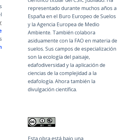
científico titular del CSIC Jubilado. Ha
s
representado durante muchos años a
l
España en el Buro Europeo de Suelos
r
y la Agencia Europea de Medio
e
Ambiente. También colabora
s
asiduamente con la FAO en materia de
n
suelos. Sus campos de especialización
son la ecología del paisaje,
edafodiversidad y la aplicación de
ciencias de la complejidad a la
edafología. Ahora también la
divulgación científica.
Esta obra está bajo una