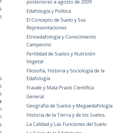
e
posteriores a agosto de 2009
s
Edafología y Política
s
El Concepto de Suelo y Sus
Representaciones
Etnoedafología y Conocimiento
Campesino
Fertilidad de Suelos y Nutrición
Vegetal
Filosofía, Historia y Sociología de la
s
Edafología
s
Fraude y Mala Praxis Científica
s
General
e
Geografía de Suelos y Megaedafología
n
Historia de la Tierra y de los Suelos.
n
La Calidad y Las Funciones del Suelo
s
z