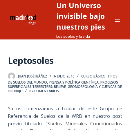
Un Universo
S
a
invisible bajo
l
nuestros pies
t
Los suelos y la vida
a
r
a
Leptosoles
l
c
o
JUAN JOSÉ IBÁÑEZ
6 JULIO 2010
CURSO BÁSICO: TIPOS
n
DE SUELOS DEL MUNDO
,
PRENSA Y POLÍTICA CIENTÍFICA
,
PROCESOS
SUPERFICIALES TERRESTRES: RELIEVE, GEOMORFOLOGÍA Y CUENCAS DE
t
DRENAJE:
67 COMENTARIOS
e
n
Ya os comenzamos a hablar de este Grupo de
i
Referencia de Suelos de la WRB en nuestro post
d
previo titulado: “
Suelos Minerales Condicionados
o