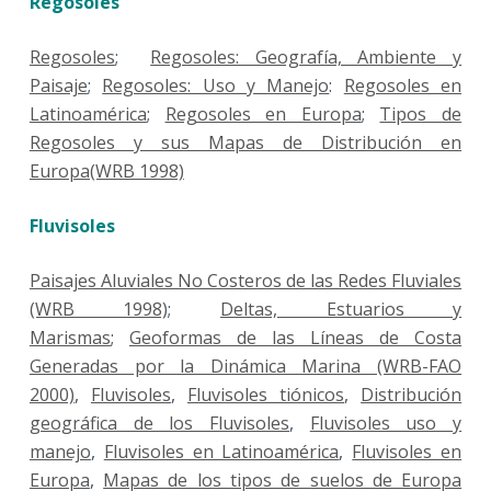
Regosoles
Regosoles
;
Regosoles: Geografía, Ambiente y
Paisaje
;
Regosoles: Uso y Manejo
:
Regosoles en
Latinoamérica
;
Regosoles en Europa
;
Tipos de
Regosoles y sus Mapas de Distribución en
Europa(WRB 1998)
Fluvisoles
Paisajes Aluviales No Costeros de las Redes Fluviales
(WRB 1998)
;
Deltas, Estuarios y
Marismas
;
Geoformas de las Líneas de Costa
Generadas por la Dinámica Marina (WRB-FAO
2000)
,
Fluvisoles
,
Fluvisoles tiónicos
,
Distribución
geográfica de los Fluvisoles
,
Fluvisoles uso y
manejo
,
Fluvisoles en Latinoamérica
,
Fluvisoles en
Europa
,
Mapas de los tipos de suelos de Europa