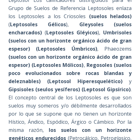
Leptosol Los calificadores distinguidos para el
Grupo de Suelos de Referencia Leptosoles enlaza
los Leptosoles a los Criosoles
(suelos helados)
(
Leptosoles Gélicos
),
Gleysoles (suelos
encharcados)
(
Leptosoles Gléyicos
),
Umbrisoles
(suelos con un horizonte orgánico ácido de gran
espesor) (Leptosoles Úmbricos)
, Phaeozems
(suelos con un horizonte orgánico ácido de gran
espesor) (Leptosoles Mólicos)
,
Regosoles (suelos
poco evolucionados sobre rocas blandas y
deleznables) (Leptosol Hiperesquelético)
y
Gipsisoles (seulos yesíferos) (Leptosol Gipsírico)
.
El concepto central de los Leptosoles es que son
suelos muy someros y/o débilmente desarrollados
por lo que se supone que no tienen un horizonte
Hístico, Ándico, Espódico, Árgico o Cámbico. Por la
misma razón,
los suelos con un horizonte
genéticos endurecidos
(Petrocálcico, Petrogípsico,