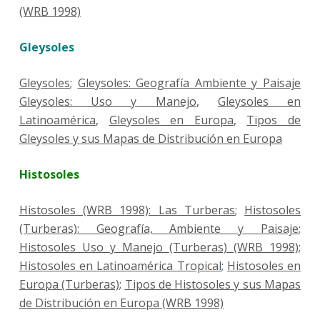
(WRB 1998)
Gleysoles
Gleysoles
;
Gleysoles: Geografía Ambiente y Paisaje
Gleysoles: Uso y Manejo
,
Gleysoles en
Latinoamérica
,
Gleysoles en Europa
,
Tipos de
Gleysoles y sus Mapas de Distribución en Europa
Histosoles
Histosoles (WRB 1998): Las Turberas
;
Histosoles
(Turberas): Geografía, Ambiente y Paisaje
;
Histosoles Uso y Manejo (Turberas) (WRB 1998)
;
Histosoles en Latinoamérica Tropical
;
Histosoles en
Europa (Turberas)
;
Tipos de Histosoles y sus Mapas
de Distribución en Europa (WRB 1998)