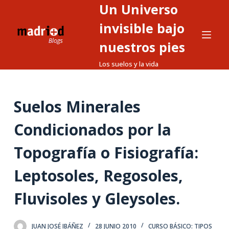
Un Universo
S
a
invisible bajo
l
nuestros pies
t
Los suelos y la vida
a
r
a
Suelos Minerales
l
c
Condicionados por la
o
n
Topografía o Fisiografía:
t
Leptosoles, Regosoles,
e
n
Fluvisoles y Gleysoles.
i
d
o
JUAN JOSÉ IBÁÑEZ
28 JUNIO 2010
CURSO BÁSICO: TIPOS