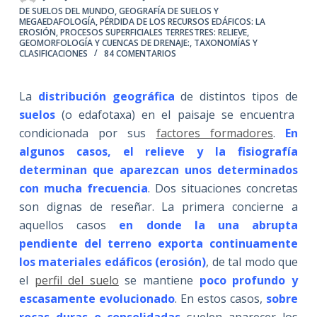
DE SUELOS DEL MUNDO
,
GEOGRAFÍA DE SUELOS Y
MEGAEDAFOLOGÍA
,
PÉRDIDA DE LOS RECURSOS EDÁFICOS: LA
EROSIÓN
,
PROCESOS SUPERFICIALES TERRESTRES: RELIEVE,
GEOMORFOLOGÍA Y CUENCAS DE DRENAJE:
,
TAXONOMÍAS Y
CLASIFICACIONES
84 COMENTARIOS
La
distribución geográfica
de distintos tipos de
suelos
(o edafotaxa) en el paisaje se encuentra
condicionada por sus
factores formadores
.
En
algunos casos, el relieve y la fisiografía
determinan que aparezcan unos determinados
con mucha frecuencia
. Dos situaciones concretas
son dignas de reseñar. La primera concierne a
aquellos casos
en donde la una abrupta
pendiente del terreno exporta continuamente
los materiales edáficos (erosión)
, de tal modo que
el
perfil del suelo
se mantiene
poco
profundo y
escasamente evolucionado
. En estos casos,
sobre
rocas duras o consolidadas
suelen aparecer los