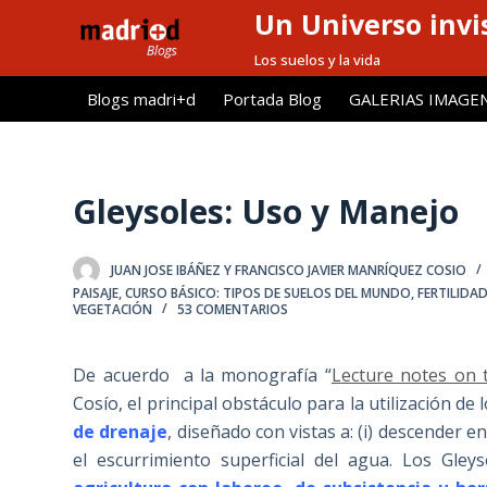
Un Universo invis
S
a
Los suelos y la vida
l
Blogs madri+d
Portada Blog
GALERIAS IMAGE
t
a
r
a
Gleysoles: Uso y Manejo
l
c
JUAN JOSE IBÁÑEZ Y FRANCISCO JAVIER MANRÍQUEZ COSIO
o
PAISAJE
,
CURSO BÁSICO: TIPOS DE SUELOS DEL MUNDO
,
FERTILIDA
n
VEGETACIÓN
53 COMENTARIOS
t
e
De acuerdo a la monografía “
Lecture notes on t
n
Cosío, el principal obstáculo para la utilización de 
i
de drenaje
, diseñado con vistas a: (i) descender en 
d
el escurrimiento superficial del agua. Los Gleys
o