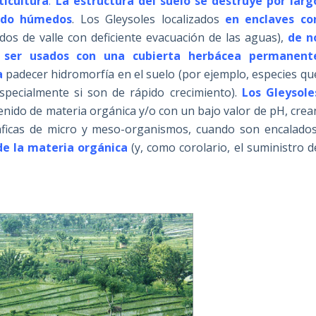
ticultura
.
La estructura del suelo se destruye por larg
iado húmedos
. Los Gleysoles localizados
en enclaves co
os de valle con deficiente evacuación de las aguas),
de n
n ser usados con una cubierta herbácea permanent
a
padecer hidromorfía en el suelo (por ejemplo, especies qu
pecialmente si son de rápido crecimiento).
Los Gleysole
enido de materia orgánica y/o con un bajo valor de pH, crea
ficas de micro y meso-organismos, cuando son encalados
de la materia orgánica
(y, como corolario, el suministro d