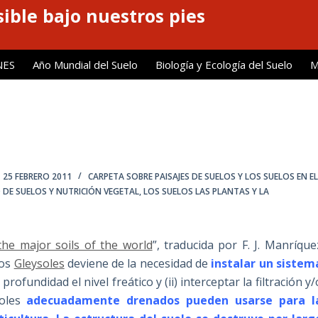
ible bajo nuestros pies
NES
Año Mundial del Suelo
Biología y Ecología del Suelo
M
25 FEBRERO 2011
CARPETA SOBRE PAISAJES DE SUELOS Y LOS SUELOS EN E
D DE SUELOS Y NUTRICIÓN VEGETAL
,
LOS SUELOS LAS PLANTAS Y LA
he major soils of the world
”, traducida por F. J. Manríque
los
Gleysoles
deviene de la necesidad de
instalar un sistem
profundidad el nivel freático y (ii) interceptar la filtración y/
oles
adecuadamente drenados pueden usarse para l