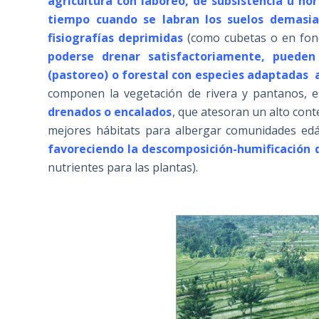
agricultura con laboreo, de subsistencia u hor
tiempo cuando se labran los suelos demas
fisiografías deprimidas
(como cubetas o en fond
poderse drenar satisfactoriamente, puede
(pastoreo) o forestal con especies adaptadas 
componen la vegetación de rivera y pantanos, es
drenados o encalados
, que atesoran un alto cont
mejores hábitats para albergar comunidades edá
favoreciendo la descomposición-humificación 
nutrientes para las plantas).