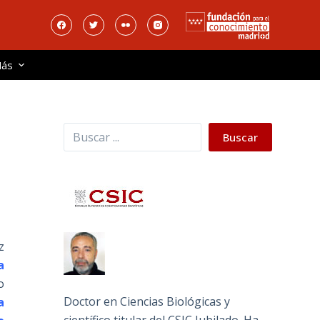
ás
Buscar
Buscar
L
z
a
o
Doctor en Ciencias Biológicas y
a