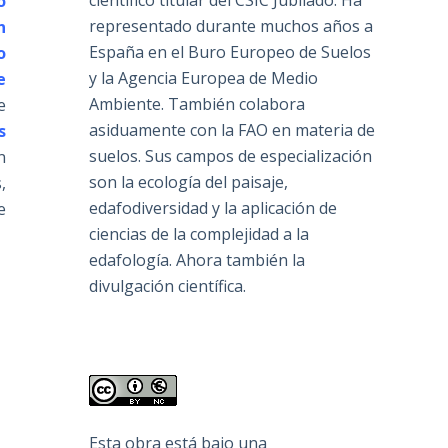
científico titular del CSIC Jubilado. Ha
o
representado durante muchos años a
n
España en el Buro Europeo de Suelos
o
y la Agencia Europea de Medio
e
Ambiente. También colabora
e
asiduamente con la FAO en materia de
s
suelos. Sus campos de especialización
n
son la ecología del paisaje,
,
edafodiversidad y la aplicación de
e
ciencias de la complejidad a la
edafología. Ahora también la
divulgación científica.
Esta obra está bajo una