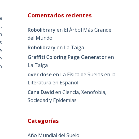
Comentarios recientes
a
,
Robolibrary
en
El Árbol Más Grande
n
del Mundo
s
Robolibrary
en
La Taiga
e
Graffiti Coloring Page Generator
en
e
La Taiga
a
over dose
en
La Física de Suelos en la
Literatura en Español
Cana David
en
Ciencia, Xenofobia,
Sociedad y Epidemias
Categorías
Año Mundial del Suelo