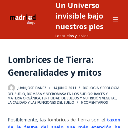
Un Universo
S
a
invisible bajo
l
nuestros pies
t
Los suelos y la vida
a
r
a
Lombrices de Tierra:
l
c
Generalidades y mitos
o
n
t
JUAN JOSÉ IBÁÑEZ
14 JUNIO 2011
BIOLOGÍA Y ECOLOGÍA
DEL SUELO
,
BIOMASA Y NECROMASA EN LOS SUELOS: RAÍCES Y
e
MATERIA ORGÁNICA
,
FERTILIDAD DE SUELOS Y NUTRICIÓN VEGETAL
,
LA CALIDAD Y LAS FUNCIONES DEL SUELO
6 COMENTARIOS
n
i
d
Posiblemente, las
lombrices de tierra
son el
taxon
o
de la fauna del suelo que más atención ha