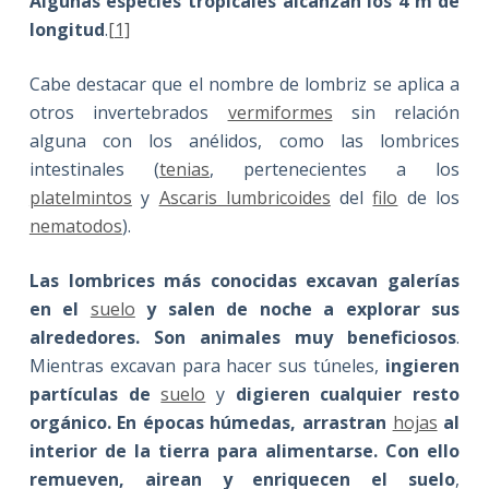
Algunas especies tropicales alcanzan los 4 m de
longitud
.
[1]
Cabe destacar que el nombre de lombriz se aplica a
otros invertebrados
vermiformes
sin relación
alguna con los anélidos, como las lombrices
intestinales (
tenias
, pertenecientes a los
platelmintos
y
Ascaris lumbricoides
del
filo
de los
nematodos
).
Las lombrices más conocidas excavan galerías
en el
suelo
y salen de noche a explorar sus
alrededores. Son animales muy beneficiosos
.
Mientras excavan para hacer sus túneles,
ingieren
partículas de
suelo
y
digieren cualquier resto
orgánico. En épocas húmedas, arrastran
hojas
al
interior de la tierra para alimentarse. Con ello
remueven, airean y enriquecen el suelo
,