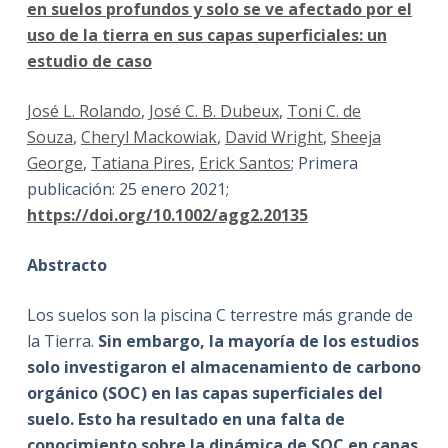
en suelos profundos y solo se ve afectado por el
uso de la tierra en sus capas superficiales: un
estudio de caso
José L. Rolando
,
José C. B. Dubeux
,
Toni C. de
Souza
,
Cheryl Mackowiak
,
David Wright
,
Sheeja
George
,
Tatiana Pires
,
Erick Santos
; Primera
publicación: 25 enero 2021;
https://doi.org/10.1002/agg2.20135
Abstracto
Los suelos son la piscina C terrestre más grande de
la Tierra.
Sin embargo, la mayoría de los estudios
solo investigaron el almacenamiento de carbono
orgánico (SOC) en las capas superficiales del
suelo. Esto ha resultado en una falta de
conocimiento sobre la dinámica de SOC en capas