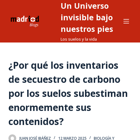
Un Universo
S
a
invisible bajo
l
nuestros pies
t
Los suelos y la vida
a
r
a
¿Por qué los inventarios
l
c
de secuestro de carbono
o
n
por los suelos subestiman
t
enormemente sus
e
n
contenidos?
i
d
o
JUAN JOSÉ IBÁÑEZ
12 MARZO 2025
BIOLOGÍA Y