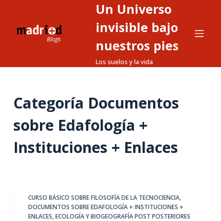
Un Universo
S
a
invisible bajo
l
nuestros pies
t
Los suelos y la vida
a
r
a
Categoría
Documentos
l
c
sobre Edafología +
o
n
Instituciones + Enlaces
t
e
n
i
CURSO BÁSICO SOBRE FILOSOFÍA DE LA TECNOCIENCIA
,
d
DOCUMENTOS SOBRE EDAFOLOGÍA + INSTITUCIONES +
o
ENLACES
,
ECOLOGÍA Y BIOGEOGRAFÍA POST POSTERIORES