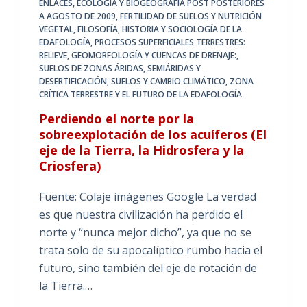
ENLACES
,
ECOLOGÍA Y BIOGEOGRAFÍA POST POSTERIORES
A AGOSTO DE 2009
,
FERTILIDAD DE SUELOS Y NUTRICIÓN
VEGETAL
,
FILOSOFÍA, HISTORIA Y SOCIOLOGÍA DE LA
EDAFOLOGÍA
,
PROCESOS SUPERFICIALES TERRESTRES:
RELIEVE, GEOMORFOLOGÍA Y CUENCAS DE DRENAJE:
,
SUELOS DE ZONAS ÁRIDAS, SEMIÁRIDAS Y
DESERTIFICACIÓN
,
SUELOS Y CAMBIO CLIMÁTICO
,
ZONA
CRÍTICA TERRESTRE Y EL FUTURO DE LA EDAFOLOGÍA
Perdiendo el norte por la
sobreexplotación de los acuíferos (El
eje de la Tierra, la Hidrosfera y la
Criosfera)
Fuente: Colaje imágenes Google La verdad
es que nuestra civilización ha perdido el
norte y “nunca mejor dicho”, ya que no se
trata solo de su apocalíptico rumbo hacia el
futuro, sino también del eje de rotación de
la Tierra.…