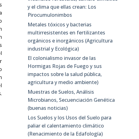
s
y el clima que ellas crean: Los
a
Pirocumulonimbos
o
Metales tóxicos y bacterias
n
multirresistentes en fertilizantes
n
orgánicos e inorgánicos (Agricultura
s
industrial y Ecológica)
l
El colonialismo invasor de las
r
Hormigas Rojas de Fuego y sus
o
impactos sobre la salud pública,
n
agricultura y medio ambiente)
l
Muestras de Suelos, Análisis
.
Microbianos, Secuenciación Genética
(buenas noticias)
Los Suelos y los Usos del Suelo para
paliar el calentamiento climático
(Renacimiento de la Edafología)