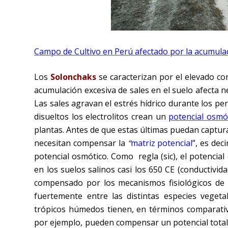
Campo de Cultivo en Perú afectado por la acumulac
Los
Solonchaks
se caracterizan por el elevado con
acumulación excesiva de sales en el suelo afecta 
Las sales agravan el estrés hídrico durante los per
disueltos los electrolitos crean un
potencial osmó
plantas. Antes de que estas últimas puedan capturar
necesitan compensar la
“
matriz potencial
”, es dec
potencial osmótico. Como regla (sic), el potencia
en los suelos salinos casi los 650 CE (conductivida
compensado por los mecanismos fisiológicos de 
fuertemente entre las distintas especies veget
trópicos húmedos tienen, en términos comparativ
por ejemplo, pueden compensar un potencial total