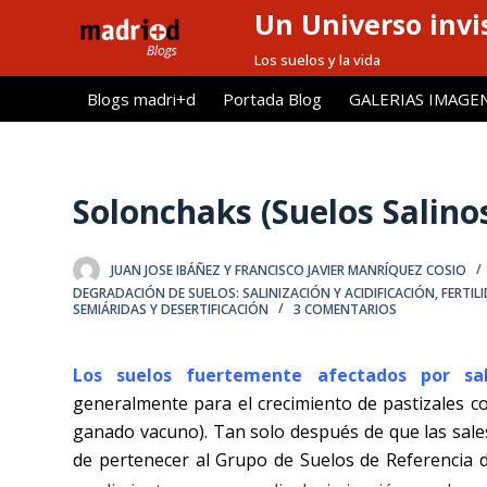
Un Universo invis
S
a
Los suelos y la vida
l
Blogs madri+d
Portada Blog
GALERIAS IMAGE
t
a
r
a
Solonchaks (Suelos Salino
l
c
JUAN JOSE IBÁÑEZ Y FRANCISCO JAVIER MANRÍQUEZ COSIO
o
DEGRADACIÓN DE SUELOS: SALINIZACIÓN Y ACIDIFICACIÓN
,
FERTIL
n
SEMIÁRIDAS Y DESERTIFICACIÓN
3 COMENTARIOS
t
e
Los suelos fuertemente afectados por sal
n
generalmente para el crecimiento de pastizales co
i
ganado vacuno). Tan solo después de que las sales h
d
de pertenecer al Grupo de Suelos de Referencia
o