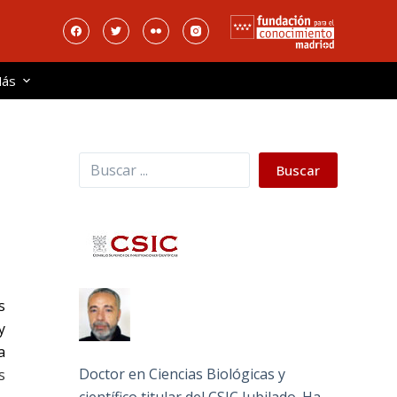
ás
Buscar
Buscar
s
y
a
Doctor en Ciencias Biológicas y
s