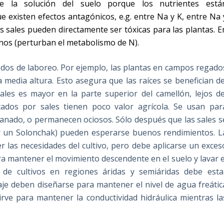
e la solución del suelo porque los nutrientes está
 existen efectos antagónicos, e.g. entre Na y K, entre Na 
s sales pueden directamente ser tóxicas para las plantas. E
inos (perturban el metabolismo de N).
os de laboreo. Por ejemplo, las plantas en campos regado
 media altura. Esto asegura que las raíces se benefician de
les es mayor en la parte superior del camellón, lejos de
tados por sales tienen poco valor agrícola. Se usan par
ganado, o permanecen ociosos. Sólo después que las sales s
ser un Solonchak) pueden esperarse buenos rendimientos. L
r las necesidades del cultivo, pero debe aplicarse un exces
a mantener el movimiento descendente en el suelo y lavar e
 de cultivos en regiones áridas y semiáridas debe esta
je deben diseñarse para mantener el nivel de agua freátic
sirve para mantener la conductividad hidráulica mientras la