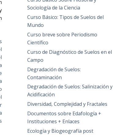
n
Sociología de la Ciencia
y
Curso Básico: Tipos de Suelos del
n
Mundo
Curso breve sobre Periodismo
s
Científico
l
Curso de Diagnóstico de Suelos en el
l
Campo
a
Degradación de Suelos:
e
Contaminación
a
Degradación de Suelos: Salinización y
o
Acidificación
l
Diversidad, Complejidad y Fractales
r
a
Documentos sobre Edafología +
s
Instituciones + Enlaces
Ecología y Biogeografía post