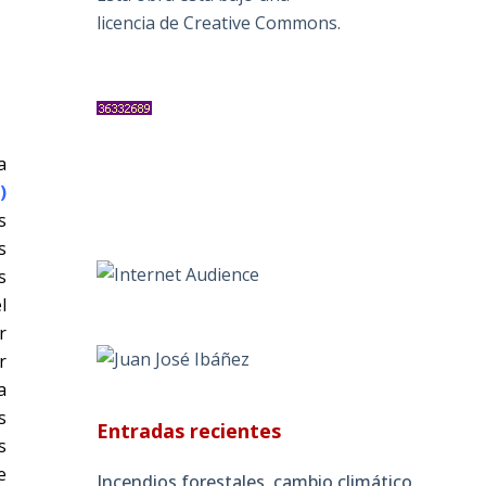
licencia de Creative Commons
.
a
i)
s
s
s
l
r
r
a
s
Entradas recientes
s
e
Incendios forestales, cambio climático