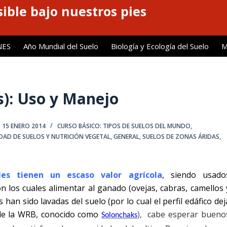
ible bajo nuestros pies
NES
Año Mundial del Suelo
Biología y Ecología del Suelo
M
s): Uso y Manejo
15 ENERO 2014
CURSO BÁSICO: TIPOS DE SUELOS DEL MUNDO
,
IDAD DE SUELOS Y NUTRICIÓN VEGETAL
,
GENERAL
,
SUELOS DE ZONAS ÁRIDAS,
es tienen un escaso valor agrícola
, siendo usado
n los cuales alimentar al ganado (ovejas, cabras, camellos 
an sido lavadas del suelo (por lo cual el perfil edáfico dej
 de la WRB, conocido como
),
cabe esperar bueno
Solonchaks