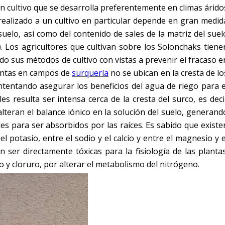
n cultivo que se desarrolla preferentemente en climas árido
 realizado a un cultivo en particular depende en gran medid
uelo, así como del contenido de sales de la matriz del suel
). Los agricultores que cultivan sobre los Solonchaks tiene
 sus métodos de cultivo con vistas a prevenir el fracaso e
lantas en campos de
surquería
no se ubican en la cresta de lo
ntentando asegurar los beneficios del agua de riego para e
es resulta ser intensa cerca de la cresta del surco, es deci
alteran el balance iónico en la solución del suelo, generand
s para ser absorbidos por las raíces. Es sabido que existe
l potasio, entre el sodio y el calcio y entre el magnesio y e
 ser directamente tóxicas para la fisiología de las plantas
 y cloruro, por alterar el metabolismo del nitrógeno.