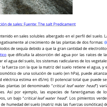
ión de sales: Fuente: The salt Predicament
tenido en sales solubles albergado en el perfil del suelo. L
negativamente al crecimiento de las plantas de dos formas:
(
iodos de sequía debido a que la gran cantidad de electrolito
tico
que dificulta la absorción del agua por las raíces de la
 el agua del suelo, los sistemas radiculares de los vegetale
ir la fuerza con la que la matriz del suelo retiene el agua, y e
l osmótico de una solución de suelo (en hPa), puede alcanza
d eléctrica estima en dS/m). El potencial total que puede se
las plantas (el denominado “
critical leaf water head
”) varí
ales. Así por ejemplo, las especies de fanerógamas de lo
os, un bajo “
critical
leaf water head
”. Los pimientos verde
 de humedad del suelo (matriz más las fuerzas osmóticas) d