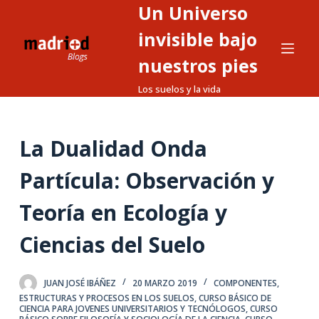
Un Universo
S
a
invisible bajo
l
nuestros pies
t
Los suelos y la vida
a
r
a
La Dualidad Onda
l
c
Partícula: Observación y
o
n
Teoría en Ecología y
t
Ciencias del Suelo
e
n
i
JUAN JOSÉ IBÁÑEZ
20 MARZO 2019
COMPONENTES,
d
ESTRUCTURAS Y PROCESOS EN LOS SUELOS
,
CURSO BÁSICO DE
CIENCIA PARA JOVENES UNIVERSITARIOS Y TECNÓLOGOS
,
CURSO
o