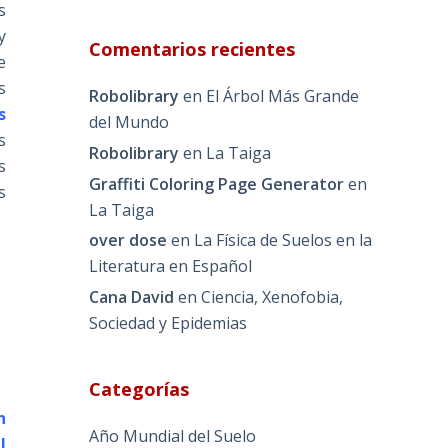
s
y
Comentarios recientes
e
s
Robolibrary
en
El Árbol Más Grande
s
del Mundo
s
Robolibrary
en
La Taiga
s
Graffiti Coloring Page Generator
en
s
La Taiga
over dose
en
La Física de Suelos en la
Literatura en Español
Cana David
en
Ciencia, Xenofobia,
Sociedad y Epidemias
Categorías
n
Año Mundial del Suelo
l