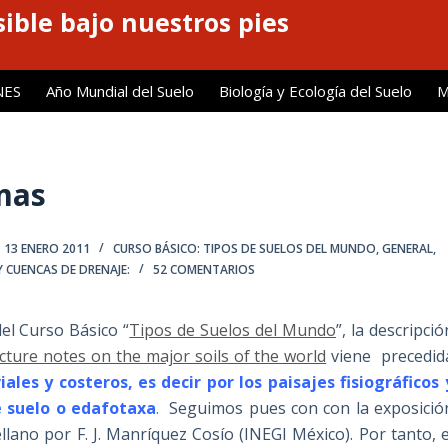
ible bajo nuestros pies
NES
Año Mundial del Suelo
Biología y Ecología del Suelo
M
smas
13 ENERO 2011
CURSO BÁSICO: TIPOS DE SUELOS DEL MUNDO
,
GENERAL
,
Y CUENCAS DE DRENAJE:
52 COMENTARIOS
el Curso Básico “
Tipos de Suelos del Mundo
”, la descripció
cture notes on the major soils of the world
viene precedid
ales y costeros, es decir por los paisajes fisiográficos 
 suelo o
edafotaxa
.
Seguimos pues con con la exposició
ellano por F. J. Manríquez Cosío (INEGI México). Por tanto, e