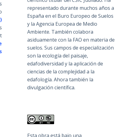
científico titular del CSIC Jubilado. Ha
s
representado durante muchos años a
o
España en el Buro Europeo de Suelos
i)
y la Agencia Europea de Medio
s
Ambiente. También colabora
t
asiduamente con la FAO en materia de
e
suelos. Sus campos de especialización
s
son la ecología del paisaje,
edafodiversidad y la aplicación de
ciencias de la complejidad a la
edafología. Ahora también la
divulgación científica.
Esta obra está bajo una