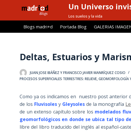
Un Universo invis
S
a
Los suelos y la vida
l
Blogs madri+d
Portada Blog
GALERIAS IMAGE
t
a
r
a
Deltas, Estuarios y Mari
l
c
JUAN JOSE IBÁÑEZ Y FRANCISCO JAVIER MANRÍQUEZ COSIO
o
PROCESOS SUPERFICIALES TERRESTRES: RELIEVE, GEOMORFOLOGÍA 
n
t
Como ya os indicamos en nuestro post anterior d
e
de los
Fluvisoles
y
Gleysoles
de la monografía
Le
n
de un extenso capítulo sobre los
modelados fluvi
i
geomorfológicos en donde se ubica tal tipo de
d
libre del libro traducido del inglés al español-cast
o