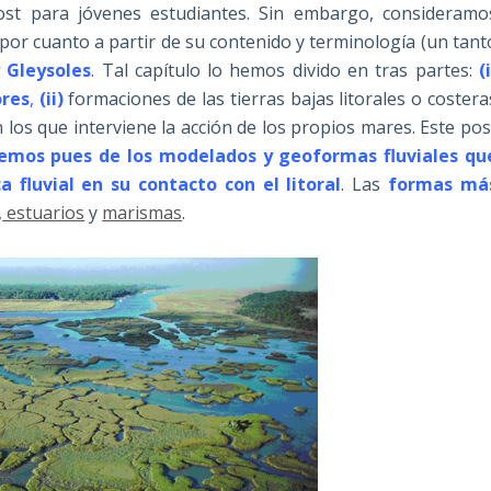
post para jóvenes estudiantes. Sin embargo, consideramo
 por cuanto a partir de su contenido y terminología (un tant
y Gleysoles
. Tal capítulo lo hemos divido en tras partes:
(
ores
,
(ii)
formaciones de las tierras bajas litorales o costera
n los que interviene la acción de los propios mares. Este pos
emos pues de los modelados y geoformas fluviales qu
 fluvial en su contacto con el litoral
. Las
formas má
,
estuarios
y
marismas
.