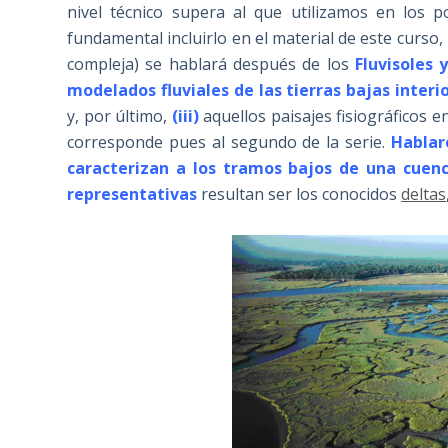
nivel técnico supera al que utilizamos en los 
fundamental incluirlo en el material de este curso,
compleja) se hablará después de los
Fluvisoles 
modelados fluviales de las tierras bajas interi
y, por último,
(iii)
aquellos paisajes fisiográficos e
corresponde pues al segundo de la serie.
Hablar
caracterizan a los tramos bajos de una cuenca
representativas
resultan ser los conocidos
deltas