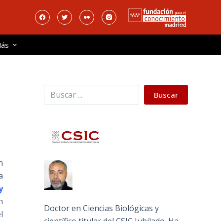
ás
Buscar
Buscar
n
a
y
n
Doctor en Ciencias Biológicas y
l