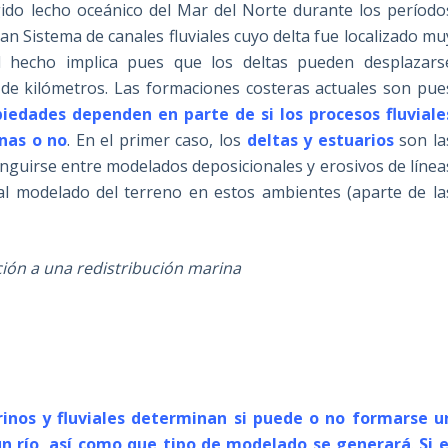
ido lecho oceánico del Mar del Norte durante los período
ran Sistema de canales fluviales cuyo delta fue localizado mu
al hecho implica pues que los deltas pueden desplazars
 de kilómetros. Las formaciones costeras actuales son pue
iedades dependen en parte de si los procesos fluviale
nas o no
. En el primer caso, los
deltas y estuarios
son la
inguirse entre modelados deposicionales y erosivos de línea
 al modelado del terreno en estos ambientes (aparte de la
ación a una redistribución marina
inos y fluviales determinan si puede o no formarse u
n río, así como que tipo de modelado se generará
.
Si e