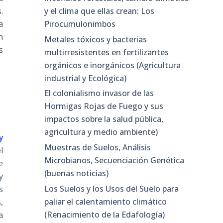
y el clima que ellas crean: Los
.
Pirocumulonimbos
a
n
Metales tóxicos y bacterias
s
multirresistentes en fertilizantes
orgánicos e inorgánicos (Agricultura
industrial y Ecológica)
El colonialismo invasor de las
Hormigas Rojas de Fuego y sus
impactos sobre la salud pública,
agricultura y medio ambiente)
y
Muestras de Suelos, Análisis
l
Microbianos, Secuenciación Genética
e
(buenas noticias)
y
Los Suelos y los Usos del Suelo para
s
paliar el calentamiento climático
,
(Renacimiento de la Edafología)
a