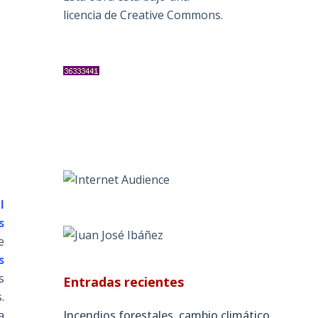
licencia de Creative Commons
.
l
s
e
s
s
Entradas recientes
.
Incendios forestales, cambio climático
a