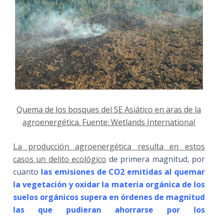
Quema de los bosques del SE Asiático en aras de la
agroenergética. Fuente: Wetlands International
La producción agroenergética resulta en estos
casos un delito ecológico
de primera magnitud, por
cuanto
las emisiones de CO2 emitidas al quemar
la vegetación y oxidar la materia orgánica de los
suelos orgánicos supera en órdenes de magnitud
las que pudieran ahorrarse por los