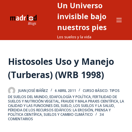
Un Universo
S
a
invisible bajo
l
nuestros pies
t
Los suelos y la vida
a
r
a
Histosoles Uso y Manejo
l
c
(Turberas) (WRB 1998)
o
n
t
JUAN JOSÉ IBÁÑEZ
6 ABRIL 2011
CURSO BÁSICO: TIPOS
DE SUELOS DEL MUNDO
,
EDAFOLOGÍA Y POLÍTICA
,
FERTILIDAD DE
e
SUELOS Y NUTRICIÓN VEGETAL
,
FRAUDE Y MALA PRAXIS CIENTÍFICA
,
LA
CALIDAD Y LAS FUNCIONES DEL SUELO
,
LOS SUELOS Y LA SALUD
,
n
PÉRDIDA DE LOS RECURSOS EDÁFICOS: LA EROSIÓN
,
PRENSA Y
i
POLÍTICA CIENTÍFICA
,
SUELOS Y CAMBIO CLIMÁTICO
34
COMENTARIOS
d
o