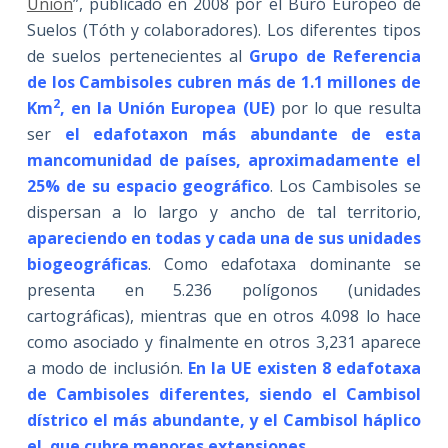
Union
”, publicado en 2008 por el Buró Europeo de
Suelos (Tóth y colaboradores). Los diferentes tipos
de suelos pertenecientes al
Grupo de Referencia
de los Cambisoles cubren más de 1.1 millones de
2
Km
, en la Unión Europea (UE)
por lo que resulta
ser
el edafotaxon más abundante de esta
mancomunidad de países, aproximadamente el
25% de su espacio geográfico
. Los Cambisoles se
dispersan a lo largo y ancho de tal territorio,
apareciendo en todas y cada una de sus unidades
biogeográficas
. Como edafotaxa dominante se
presenta en 5.236 polígonos (unidades
cartográficas), mientras que en otros 4.098 lo hace
como asociado y finalmente en otros 3,231 aparece
a modo de inclusión.
En la UE existen 8 edafotaxa
de Cambisoles diferentes, siendo el Cambisol
dístrico el más abundante, y el Cambisol háplico
el que cubre menores extensiones
.