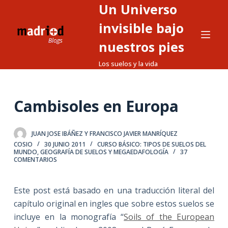
Un Universo
S
a
invisible bajo
l
nuestros pies
t
Los suelos y la vida
a
r
a
Cambisoles en Europa
l
c
o
JUAN JOSE IBÁÑEZ Y FRANCISCO JAVIER MANRÍQUEZ
n
COSIO
30 JUNIO 2011
CURSO BÁSICO: TIPOS DE SUELOS DEL
MUNDO
,
GEOGRAFÍA DE SUELOS Y MEGAEDAFOLOGÍA
37
t
COMENTARIOS
e
n
Este post está basado en una traducción literal del
i
capítulo original en ingles que sobre estos suelos se
d
incluye en la monografía “
Soils of the European
o