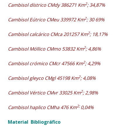
2
Cambisol dístrico CMdy 386271 Km
; 34,87%
2
Cambisol Eútrico CMeu 339972 Km
; 30 69%
2
Cambisol calcárico CMca 201257 Km
; 18,17%
2
Cambisol Móllico CMmo 53832 Km
; 4,86%
2
Cambisol crómico CMcr 47566 Km
; 4,29%
2
Cambisol gleyco CMgl 45198 Km
; 4,08%
2
Cambisol Vértico CMvr 33025 Km
; 2,98%
2;
Cambisol haplico CMha 476 Km
0,04%
Material Bibliográfico