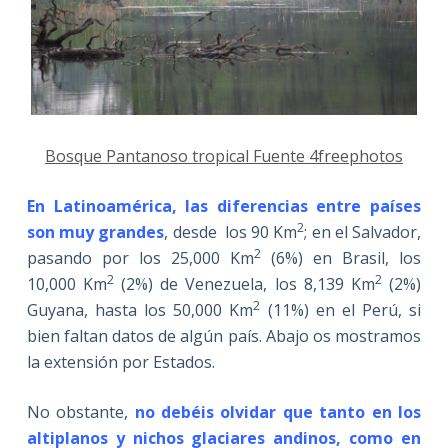
Bosque Pantanoso tropical Fuente 4freephotos
En Latinoamérica, las diferencias entre países
2
son muy grandes
, desde los 90 Km
; en el Salvador,
2
pasando por los 25,000 Km
(6%) en Brasil, los
2
2
10,000 Km
(2%) de Venezuela, los 8,139 Km
(2%)
2
Guyana, hasta los 50,000 Km
(11%) en el Perú, si
bien faltan datos de algún país. Abajo os mostramos
la extensión por Estados.
No obstante,
no debéis olvidar que tanto en los
altiplanos y nichos glaciares andinos, como en