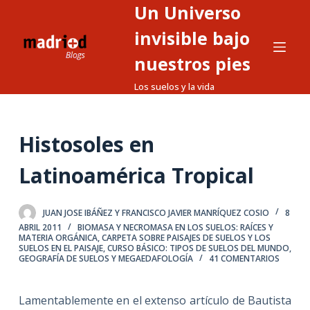
Un Universo
S
a
invisible bajo
l
nuestros pies
t
Los suelos y la vida
a
r
a
Histosoles en
l
c
Latinoamérica Tropical
o
n
t
JUAN JOSE IBÁÑEZ Y FRANCISCO JAVIER MANRÍQUEZ COSIO
8
ABRIL 2011
BIOMASA Y NECROMASA EN LOS SUELOS: RAÍCES Y
e
MATERIA ORGÁNICA
,
CARPETA SOBRE PAISAJES DE SUELOS Y LOS
SUELOS EN EL PAISAJE
,
CURSO BÁSICO: TIPOS DE SUELOS DEL MUNDO
,
n
GEOGRAFÍA DE SUELOS Y MEGAEDAFOLOGÍA
41 COMENTARIOS
i
d
Lamentablemente en el extenso artículo de Bautista
o