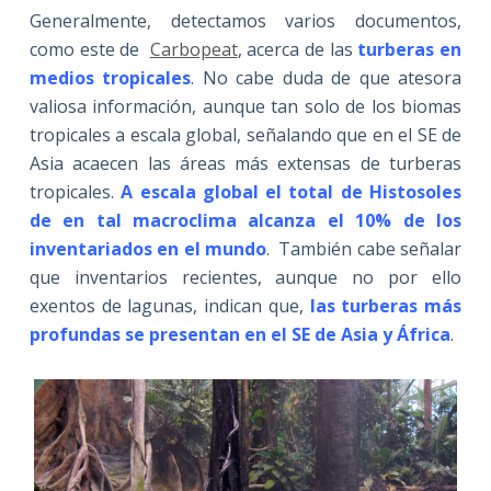
Generalmente, detectamos varios documentos,
como este de
Carbopeat
, acerca de las
t
urberas en
medios tropicales
. No cabe duda de que atesora
valiosa información, aunque tan solo de los biomas
tropicales a escala global, señalando que en el SE de
Asia acaecen las áreas más extensas de turberas
tropicales.
A escala global el total de Histosoles
de en tal macroclima alcanza el 10% de los
inventariados en el mundo
. También cabe señalar
que inventarios recientes, aunque no por ello
exentos de lagunas, indican que,
las turberas más
profundas se presentan en el SE de Asia y África
.