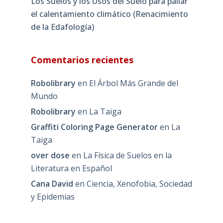
Los Suelos y los Usos del Suelo para paliar
el calentamiento climático (Renacimiento
de la Edafología)
Comentarios recientes
Robolibrary
en
El Árbol Más Grande del
Mundo
Robolibrary
en
La Taiga
Graffiti Coloring Page Generator
en
La
Taiga
over dose
en
La Física de Suelos en la
Literatura en Español
Cana David
en
Ciencia, Xenofobia, Sociedad
y Epidemias