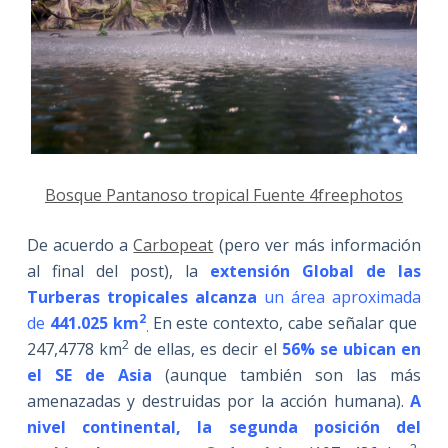
Bosque Pantanoso tropical Fuente 4freephotos
De acuerdo a
Carbopeat
(pero ver más información
al final del post), la
extensión Global de las
Turberas tropicales alcanza
un área aproximada
2
de
441.025 km
En este contexto, cabe señalar que
.
2
247,4778 km
de ellas, es decir el
56% se ubican en
el SE de Asia
(aunque también son las más
amenazadas y destruidas por la acción humana).
A
nivel continental, la segunda posición del