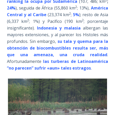
2
ranking la ocupa por Sudamérica
(107, 486; km
;
2
24%
), seguida de África (55,860 km
; 13%),
América
2
Central y al Caribe
(23,374 km
;
5%
); resto de Asia
2
2
(6,337 km
; 1%) y Pacífico (190 km
; porcentaje
insignificante).
Indonesia y malasia
albergan las
mayores extensiones, y al parecer los Histoles más
profundos. Sin embargo,
su tala y quema para la
obtención de biocombustibles resulta ser, más
que una amenaza, una cruda realidad
.
Afortunadamente
las turberas de Latinoamérica
“no parecen” sufrir «aun» tales estragos
.