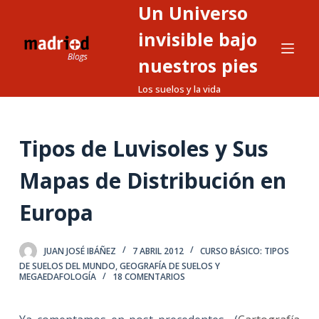
Un Universo
S
a
invisible bajo
l
nuestros pies
t
Los suelos y la vida
a
r
a
Tipos de Luvisoles y Sus
l
c
Mapas de Distribución en
o
n
Europa
t
e
JUAN JOSÉ IBÁÑEZ
7 ABRIL 2012
CURSO BÁSICO: TIPOS
n
DE SUELOS DEL MUNDO
,
GEOGRAFÍA DE SUELOS Y
i
MEGAEDAFOLOGÍA
18 COMENTARIOS
d
o