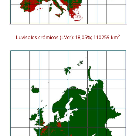
2
Luvisoles crómicos (LVcr): 18,05%; 110259 km