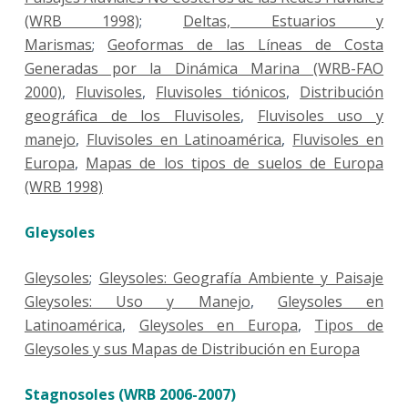
(WRB 1998)
;
Deltas, Estuarios y
Marismas
;
Geoformas de las Líneas de Costa
Generadas por la Dinámica Marina (WRB-FAO
2000)
,
Fluvisoles
,
Fluvisoles tiónicos
,
Distribución
geográfica de los Fluvisoles
,
Fluvisoles uso y
manejo
,
Fluvisoles en Latinoamérica
,
Fluvisoles en
Europa
,
Mapas de los tipos de suelos de Europa
(WRB 1998)
Gleysoles
Gleysoles
;
Gleysoles: Geografía Ambiente y Paisaje
Gleysoles: Uso y Manejo
,
Gleysoles en
Latinoamérica
,
Gleysoles en Europa
,
Tipos de
Gleysoles y sus Mapas de Distribución en Europa
Stagnosoles (WRB 2006-2007)