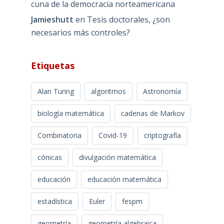
cuna de la democracia norteamericana
Jamieshutt
en
Tesis doctorales, ¿son
necesarios más controles?
Etiquetas
Alan Turing
algoritmos
Astronomía
biología matemática
cadenas de Markov
Combinatoria
Covid-19
criptografía
cónicas
divulgación matemática
educación
educación matemática
estadística
Euler
fespm
geometría
geometría algebraica