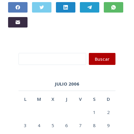
Buscar
Buscar
JULIO 2006
L
M
X
J
V
S
D
1
2
3
4
5
6
7
8
9