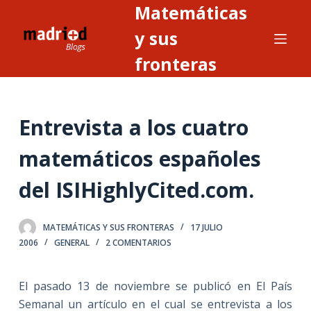
Matemáticas
S
a
y sus
l
fronteras
t
a
r
Entrevista a los cuatro
a
l
matemáticos españoles
c
o
del ISIHighlyCited.com.
n
t
MATEMÁTICAS Y SUS FRONTERAS
17 JULIO
e
2006
GENERAL
2 COMENTARIOS
n
i
El pasado 13 de noviembre se publicó en El País
d
Semanal un artículo en el cual se entrevista a los
o