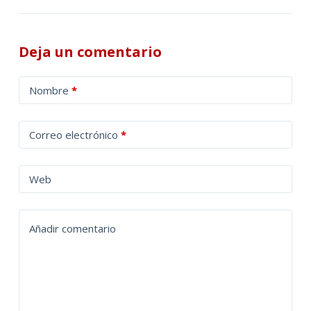
Deja un comentario
A
Nombre
*
l
t
Correo electrónico
*
e
r
n
Web
a
t
Añadir comentario
i
v
e
: