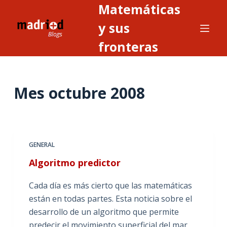
Matemáticas
S
a
y sus
l
fronteras
t
a
r
Mes
octubre 2008
a
l
c
o
n
GENERAL
t
Algoritmo predictor
e
n
Cada día es más cierto que las matemáticas
i
están en todas partes. Esta noticia sobre el
d
desarrollo de un algoritmo que permite
o
predecir el movimiento superficial del mar