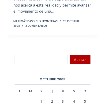
nos acerca a esta realidad y permite avanzar
el movimiento de una…
MATEMÁTICAS Y SUS FRONTERAS
28 OCTUBRE
2008
2 COMENTARIOS
Buscar
Buscar
OCTUBRE 2008
L
M
X
J
V
S
D
1
2
3
4
5