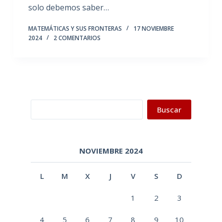
solo debemos saber…
MATEMÁTICAS Y SUS FRONTERAS
17 NOVIEMBRE
2024
2 COMENTARIOS
Buscar
Buscar
NOVIEMBRE 2024
L
M
X
J
V
S
D
1
2
3
4
5
6
7
8
9
10