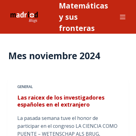
Matemáticas
S
a
y sus
l
fronteras
t
a
r
Mes
noviembre 2024
a
l
c
o
n
GENERAL
t
Las raicex de los investigadores
e
españoles en el extranjero
n
i
La pasada semana tuve el honor de
d
participar en el congreso LA CIENCIA COMO
o
PUENTE – WETENSCHAP ALS BRUG,