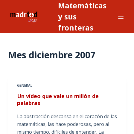
Matemáticas
S
a
y sus
l
fronteras
t
a
r
Mes
diciembre 2007
a
l
c
o
n
GENERAL
t
Un vídeo que vale un millón de
e
palabras
n
i
La abstracción descansa en el corazón de las
d
matemáticas, las hace poderosas, pero al
o
mismo tiempo, difíciles de entender. La