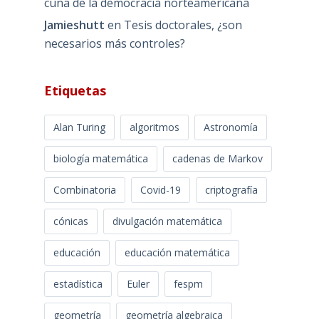
cuna de la democracia norteamericana
Jamieshutt
en
Tesis doctorales, ¿son
necesarios más controles?
Etiquetas
Alan Turing
algoritmos
Astronomía
biología matemática
cadenas de Markov
Combinatoria
Covid-19
criptografía
cónicas
divulgación matemática
educación
educación matemática
estadística
Euler
fespm
geometría
geometría algebraica