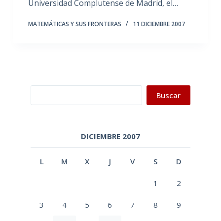
Universidad Complutense de Madrid, el…
MATEMÁTICAS Y SUS FRONTERAS
11 DICIEMBRE 2007
Buscar
Buscar
DICIEMBRE 2007
L
M
X
J
V
S
D
1
2
3
4
5
6
7
8
9