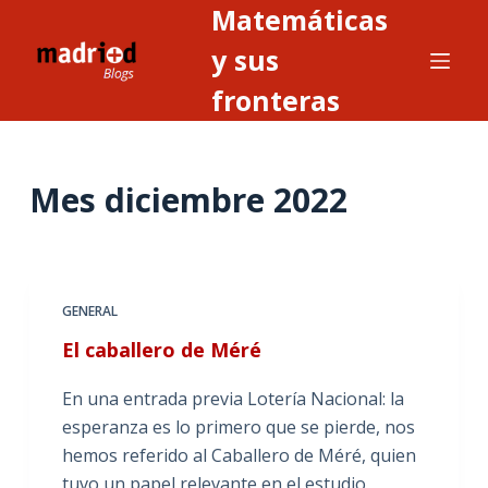
Matemáticas
S
a
y sus
l
fronteras
t
a
r
Mes
diciembre 2022
a
l
c
o
n
GENERAL
t
El caballero de Méré
e
n
En una entrada previa Lotería Nacional: la
i
esperanza es lo primero que se pierde, nos
d
hemos referido al Caballero de Méré, quien
o
tuvo un papel relevante en el estudio