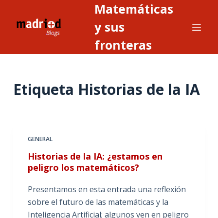
Matemáticas
S
a
y sus
l
fronteras
t
a
r
Etiqueta
Historias de la IA
a
l
c
o
n
GENERAL
t
Historias de la IA: ¿estamos en
e
peligro los matemáticos?
n
i
Presentamos en esta entrada una reflexión
d
sobre el futuro de las matemáticas y la
o
Inteligencia Artificial; algunos ven en peligro