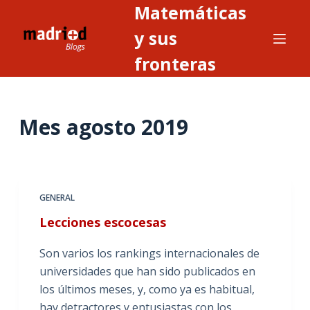
Matemáticas
S
a
y sus
l
fronteras
t
a
r
Mes
agosto 2019
a
l
c
o
n
GENERAL
t
Lecciones escocesas
e
n
Son varios los rankings internacionales de
i
universidades que han sido publicados en
d
los últimos meses, y, como ya es habitual,
o
hay detractores y entusiastas con los