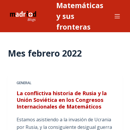
Matemáticas
S
a
y sus
l
fronteras
t
a
r
Mes
febrero 2022
a
l
c
o
n
GENERAL
t
La conflictiva historia de Rusia y la
e
Unión Soviética en los Congresos
n
Internacionales de Matemáticos
i
Estamos asistiendo a la invasión de Ucrania
d
por Rusia, y la consiguiente desigual guerra
o