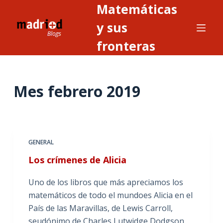
Matemáticas
S
a
y sus
l
fronteras
t
a
r
Mes
febrero 2019
a
l
c
o
n
GENERAL
t
Los crímenes de Alicia
e
n
Uno de los libros que más apreciamos los
i
matemáticos de todo el mundoes Alicia en el
d
País de las Maravillas, de Lewis Carroll,
o
seudónimo de Charles Lutwidge Dodgson.