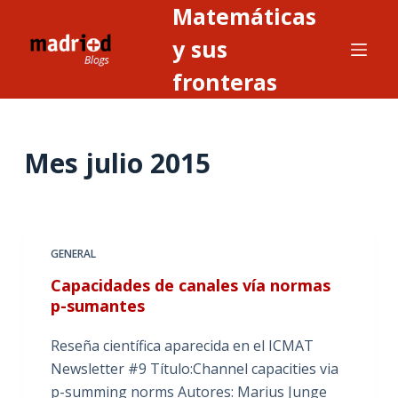
Matemáticas
S
a
y sus
l
fronteras
t
a
r
Mes
julio 2015
a
l
c
o
n
GENERAL
t
Capacidades de canales vía normas
e
p-sumantes
n
i
Reseña científica aparecida en el ICMAT
d
Newsletter #9 Título:Channel capacities via
o
p-summing norms Autores: Marius Junge