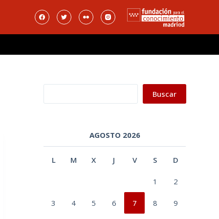
Buscar
Buscar
AGOSTO 2026
L
M
X
J
V
S
D
1
2
3
4
5
6
7
8
9