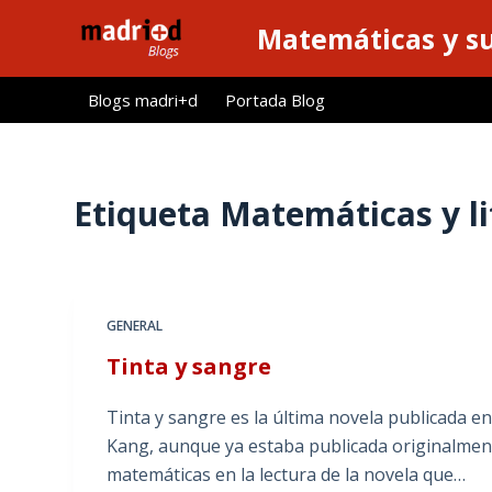
S
Matemáticas y su
a
l
Blogs madri+d
Portada Blog
t
a
r
a
Etiqueta
Matemáticas y li
l
c
o
n
GENERAL
t
Tinta y sangre
e
n
Tinta y sangre es la última novela publicada e
i
Kang, aunque ya estaba publicada originalment
d
matemáticas en la lectura de la novela que…
o