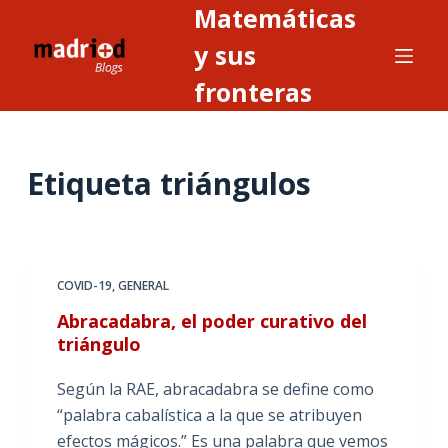
Matemáticas
S
a
y sus
l
fronteras
t
a
r
Etiqueta
triángulos
a
l
c
o
n
COVID-19
,
GENERAL
t
Abracadabra, el poder curativo del
e
triángulo
n
i
Según la RAE, abracadabra se define como
d
“palabra cabalística a la que se atribuyen
o
efectos mágicos.” Es una palabra que vemos