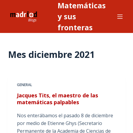
Matemáticas
S
a
y sus
l
fronteras
t
a
r
Mes
diciembre 2021
a
l
c
o
n
GENERAL
t
Jacques Tits, el maestro de las
e
matemáticas palpables
n
i
Nos enterábamos el pasado 8 de diciembre
d
por medio de Etienne Ghys (Secretario
o
Permanente de la Academia de Ciencias de