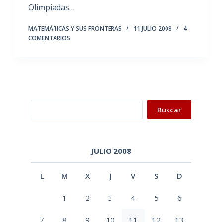
Olimpiadas…
MATEMÁTICAS Y SUS FRONTERAS
11 JULIO 2008
4
COMENTARIOS
Buscar
Buscar
JULIO 2008
L
M
X
J
V
S
D
1
2
3
4
5
6
7
8
9
10
11
12
13