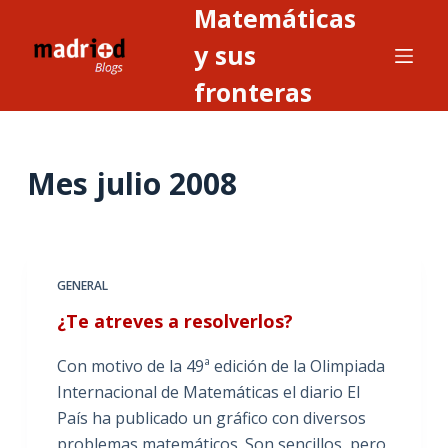
Matemáticas
S
a
y sus
l
fronteras
t
a
r
Mes
julio 2008
a
l
c
o
n
GENERAL
t
¿Te atreves a resolverlos?
e
n
Con motivo de la 49ª edición de la Olimpiada
i
Internacional de Matemáticas el diario El
d
País ha publicado un gráfico con diversos
o
problemas matemáticos. Son sencillos, pero