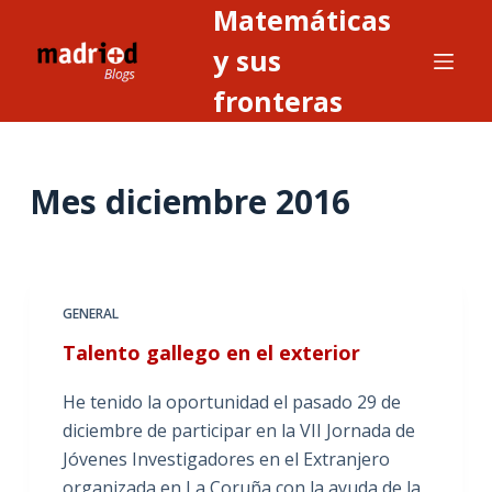
Matemáticas
S
a
y sus
l
fronteras
t
a
r
Mes
diciembre 2016
a
l
c
o
n
GENERAL
t
Talento gallego en el exterior
e
n
He tenido la oportunidad el pasado 29 de
i
diciembre de participar en la VII Jornada de
d
Jóvenes Investigadores en el Extranjero
o
organizada en La Coruña con la ayuda de la