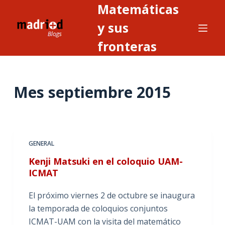
Matemáticas
S
a
y sus
l
fronteras
t
a
r
Mes
septiembre 2015
a
l
c
o
n
GENERAL
t
Kenji Matsuki en el coloquio UAM-
e
ICMAT
n
i
El próximo viernes 2 de octubre se inaugura
d
la temporada de coloquios conjuntos
o
ICMAT-UAM con la visita del matemático