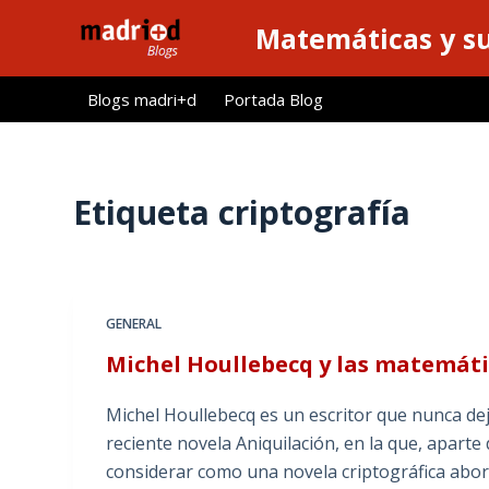
S
Matemáticas y su
a
l
Blogs madri+d
Portada Blog
t
a
r
a
Etiqueta
criptografía
l
c
o
n
GENERAL
t
Michel Houllebecq y las matemát
e
n
Michel Houllebecq es un escritor que nunca deja
i
reciente novela Aniquilación, en la que, aparte
d
considerar como una novela criptográfica abo
o