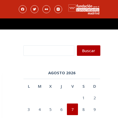
Buscar
Buscar
AGOSTO 2026
L
M
X
J
V
S
D
1
2
3
4
5
6
7
8
9