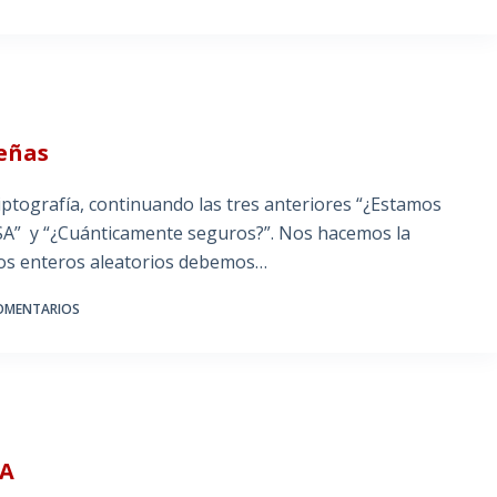
señas
riptografía, continuando las tres anteriores “¿Estamos
NSA” y “¿Cuánticamente seguros?”. Nos hacemos la
ros enteros aleatorios debemos…
OMENTARIOS
SA