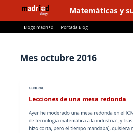
S
Matemáticas y su
a
l
Blogs madri+d
Portada Blog
t
a
r
a
Mes
octubre 2016
l
c
o
n
GENERAL
t
Lecciones de una mesa redonda
e
n
Ayer he moderado una mesa redonda en el ICMA
i
de tecnología matemática a la industria”, y tra
d
hizo corta, pero el tiempo mandaba), quisiera r
o