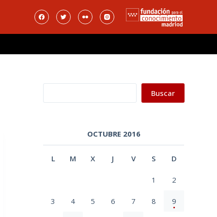
Buscar
Buscar
OCTUBRE 2016
L
M
X
J
V
S
D
1
2
3
4
5
6
7
8
9