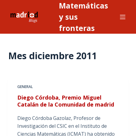
Matemáticas
S
a
y sus
l
fronteras
t
a
r
Mes
diciembre 2011
a
l
c
o
n
GENERAL
t
Diego Córdoba, Premio Miguel
e
Catalán de la Comunidad de madrid
n
i
Diego Córdoba Gazolaz, Profesor de
d
Investigación del CSIC en el Instituto de
o
Ciencias Matemáticas (ICMAT) ha obtenido