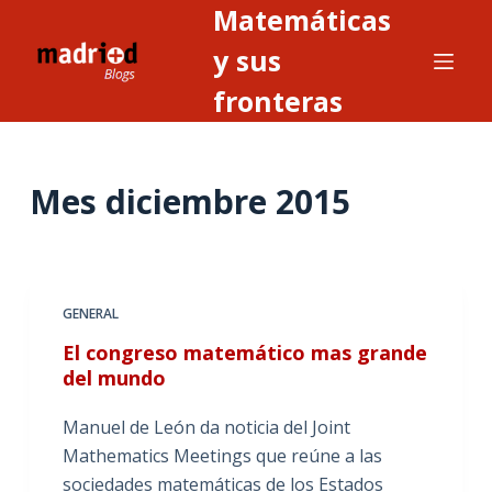
Matemáticas
S
a
y sus
l
fronteras
t
a
r
Mes
diciembre 2015
a
l
c
o
n
GENERAL
t
El congreso matemático mas grande
e
del mundo
n
i
Manuel de León da noticia del Joint
d
Mathematics Meetings que reúne a las
o
sociedades matemáticas de los Estados