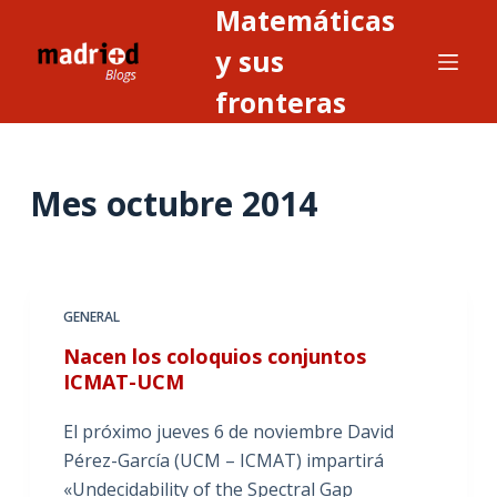
Matemáticas
S
a
y sus
l
fronteras
t
a
r
Mes
octubre 2014
a
l
c
o
n
GENERAL
t
Nacen los coloquios conjuntos
e
ICMAT-UCM
n
i
El próximo jueves 6 de noviembre David
d
Pérez-García (UCM – ICMAT) impartirá
o
«Undecidability of the Spectral Gap