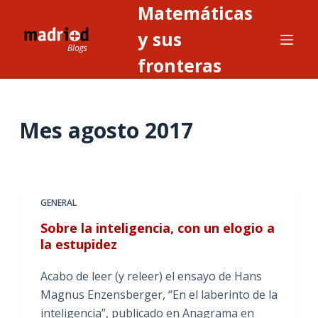
Matemáticas
S
a
y sus
l
fronteras
t
a
r
Mes
agosto 2017
a
l
c
o
n
GENERAL
t
Sobre la inteligencia, con un elogio a
e
la estupidez
n
i
Acabo de leer (y releer) el ensayo de Hans
d
Magnus Enzensberger, “En el laberinto de la
o
inteligencia”, publicado en Anagrama en