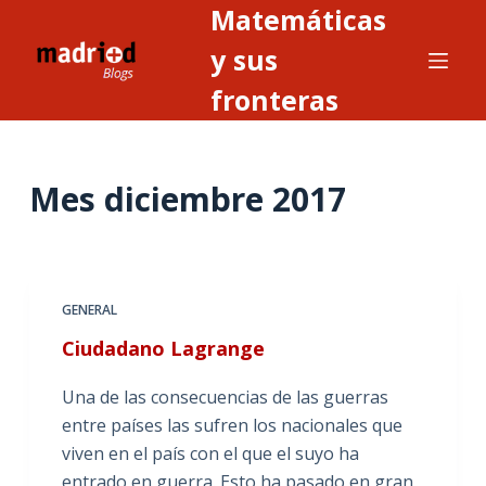
Matemáticas
S
a
y sus
l
fronteras
t
a
r
Mes
diciembre 2017
a
l
c
o
n
GENERAL
t
Ciudadano Lagrange
e
n
Una de las consecuencias de las guerras
i
entre países las sufren los nacionales que
d
viven en el país con el que el suyo ha
o
entrado en guerra. Esto ha pasado en gran