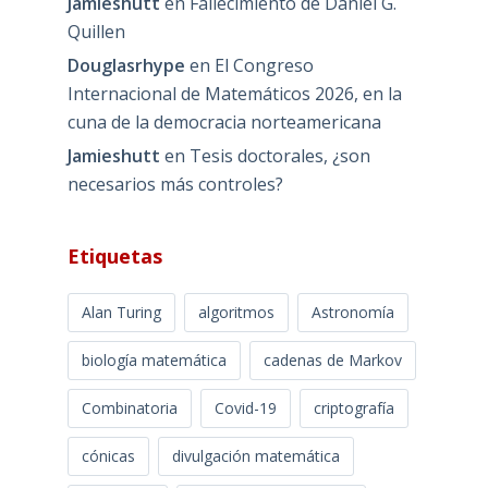
Jamieshutt
en
Fallecimiento de Daniel G.
Quillen
Douglasrhype
en
El Congreso
Internacional de Matemáticos 2026, en la
cuna de la democracia norteamericana
Jamieshutt
en
Tesis doctorales, ¿son
necesarios más controles?
Etiquetas
Alan Turing
algoritmos
Astronomía
biología matemática
cadenas de Markov
Combinatoria
Covid-19
criptografía
cónicas
divulgación matemática