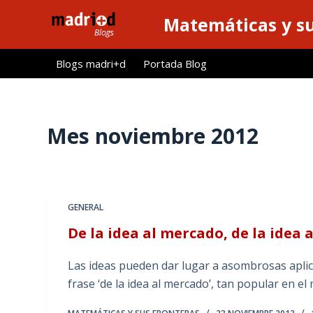
S
Matemáticas y su
a
l
Blogs madri+d
Portada Blog
t
a
r
a
Mes
noviembre 2012
l
c
o
n
GENERAL
t
De la idea al mercado, de la idea a
e
n
Las ideas pueden dar lugar a asombrosas aplica
i
frase ‘de la idea al mercado’, tan popular en e
d
o