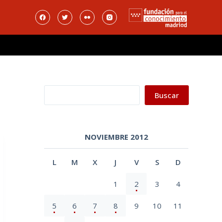
Buscar
Buscar
NOVIEMBRE 2012
L
M
X
J
V
S
D
1
2
3
4
5
6
7
8
9
10
11