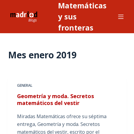
Matemáticas
S
a
y sus
l
fronteras
t
a
r
Mes
enero 2019
a
l
c
o
n
GENERAL
t
Geometría y moda. Secretos
e
matemáticos del vestir
n
i
Miradas Matemáticas ofrece su séptima
d
entrega, Geometría y moda. Secretos
o
matemáticos del vestir, escrito por el