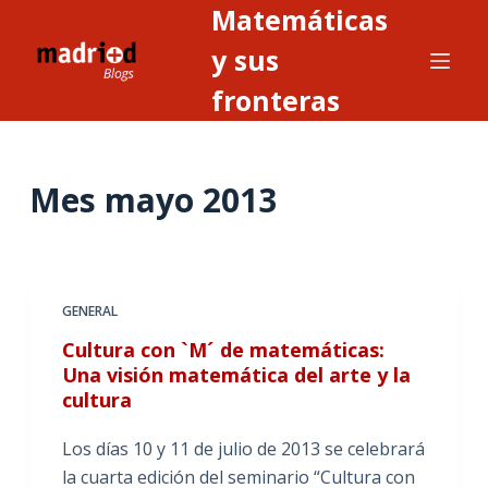
Matemáticas
S
a
y sus
l
fronteras
t
a
r
Mes
mayo 2013
a
l
c
o
n
GENERAL
t
Cultura con `M´ de matemáticas:
e
Una visión matemática del arte y la
n
cultura
i
Los días 10 y 11 de julio de 2013 se celebrará
d
la cuarta edición del seminario “Cultura con
o